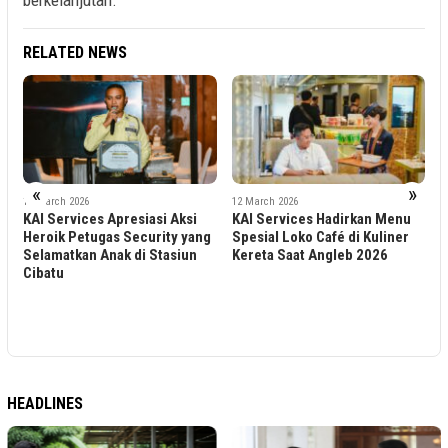
berkelanjutan.
RELATED NEWS
«
»
16 March 2026
12 March 2026
KAI Services Apresiasi Aksi
KAI Services Hadirkan Menu
o
Heroik Petugas Security yang
Spesial Loko Café di Kuliner
4
u
Selamatkan Anak di Stasiun
Kereta Saat Angleb 2026
K
Cibatu
C
T
D
K
HEADLINES