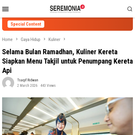
Skip
Mobile
to
Menu
content
Special Content
Home
Gaya Hidup
Kuliner
Selama Bulan Ramadhan, Kuliner Kereta
Siapkan Menu Takjil untuk Penumpang Kereta
Api
Tsaqif Ridwan
2 March 2026
443 Views