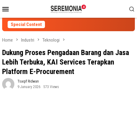
Skip
Mobile
to
Menu
content
Special Content
Home
Industri
Teknologi
Dukung Proses Pengadaan Barang dan Jasa
Lebih Terbuka, KAI Services Terapkan
Platform E-Procurement
Tsaqif Ridwan
9 January 2026
573 Views