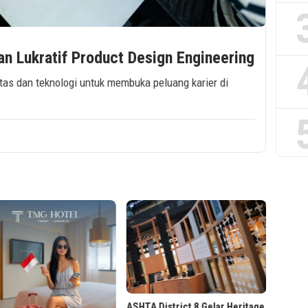
an Lukratif Product Design Engineering
tas dan teknologi untuk membuka peluang karier di
5 Keun
Busine
Market
ASHTA District 8 Gelar Heritage