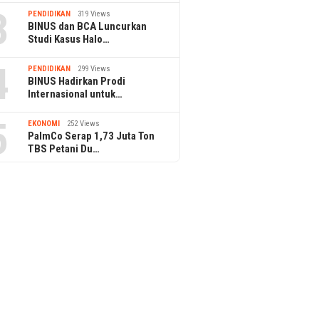
3
PENDIDIKAN
319 Views
BINUS dan BCA Luncurkan
Studi Kasus Halo…
4
PENDIDIKAN
299 Views
BINUS Hadirkan Prodi
Internasional untuk…
5
EKONOMI
252 Views
PalmCo Serap 1,73 Juta Ton
TBS Petani Du…
PPAr UPH
Pertama
ggulan Program
Reseller Layanan Media Sosial,
ss Management &
Sampingan Senyap Gen Z
ing BINUS