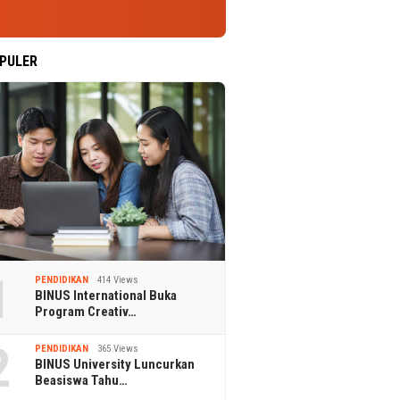
PULER
1
PENDIDIKAN
414 Views
BINUS International Buka
Program Creativ…
2
PENDIDIKAN
365 Views
BINUS University Luncurkan
Beasiswa Tahu…