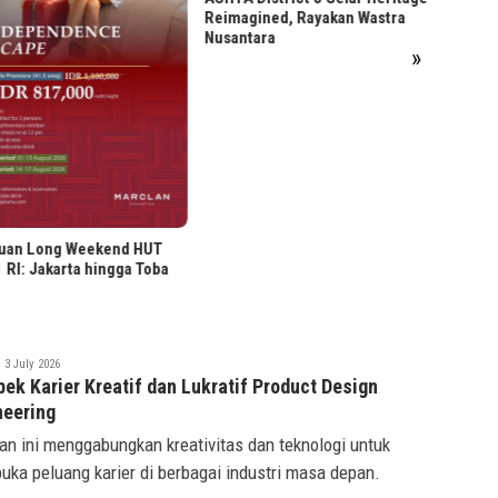
Reimagined, Rayakan Wastra
Nusantara
»
uan Long Weekend HUT
 RI: Jakarta hingga Toba
saqif
3 July 2026
idwan
ek Karier Kreatif dan Lukratif Product Design
neering
an ini menggabungkan kreativitas dan teknologi untuk
ka peluang karier di berbagai industri masa depan.