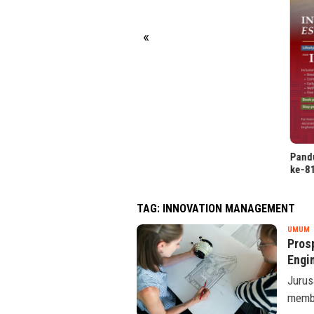
«
Pand
ke-81
TAG:
INNOVATION MANAGEMENT
T
UMUM
R
Prosp
Engi
Jurus
membu