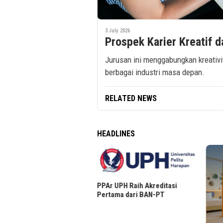
3 July 2026
Prospek Karier Kreatif d
Jurusan ini menggabungkan kreativi
berbagai industri masa depan.
RELATED NEWS
HEADLINES
PPAr UPH Raih Akreditasi
eller Layanan Media Sosial,
Pertama dari BAN-PT
pingan Senyap Gen Z