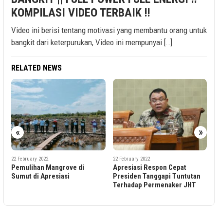
KOMPILASI VIDEO TERBAIK !!
Video ini berisi tentang motivasi yang membantu orang untuk
bangkit dari keterpurukan, Video ini mempunyai […]
RELATED NEWS
«
»
22 February 2022
22 February 2022
 di
Apresiasi Respon Cepat
Asosiasi Blockchain Indo
Presiden Tanggapi Tuntutan
Dukung Dibentuknya Bur
Terhadap Permenaker JHT
Kripto