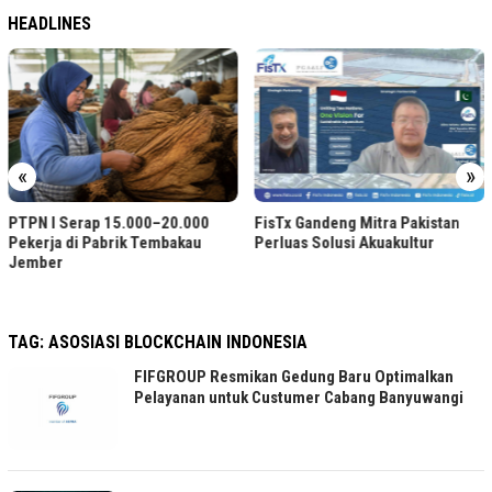
HEADLINES
«
»
Akun WhatsApp Bisnis Serin
Diblokir? Ini Solusinya
FisTx Gandeng Mitra Pakistan
Perluas Solusi Akuakultur
TAG:
ASOSIASI BLOCKCHAIN INDONESIA
FIFGROUP Resmikan Gedung Baru Optimalkan
Pelayanan untuk Custumer Cabang Banyuwangi