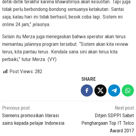
detik-detik terakhir karena khawatirnya akan kesulitan. Tapi juga
tidak perlu berbondong-bondong semuanya ketakutan. Santai
saja, kalau hari ini tidak berhasil, besok coba lagi. Sistem ini
online 24 jam,” jelasnya.
Selain itu Merza juga menegaskan bahwa operator akan terus
memantau jalannya program tersebut. “Sistem akan kita review
terus, kita pantau terus. Kendala sana sini akan terus kita
perbaiki,” tutur Merza. (VY)
Post Views:
282
SHARE
Post
Previous post
Next post
navigation
Siemens promosikan literasi
Ditjen SDPPI Sabet
sains kepada pelajar Indonesia
Penghargaan Top IT Telco
Award 2017