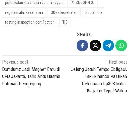
perbekalan kesehatan dalam negeri
PT SUCOFINDO
regulasi alat kesehatan
SDGs kesehatan
Sucofindo
testing inspection certification
TIC
SHARE
Post
Previous post
Next post
navigation
Dumdumz Jadi Magnet Baru di
Jelang Jatuh Tempo Obligasi,
CFD Jakarta, Tarik Antusiasme
BRI Finance Pastikan
Ratusan Pengunjung
Pelunasan Rp303 Miliar
Berjalan Tepat Waktu