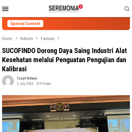
Skip
Mobile
to
Menu
content
Special Content
Home
Industri
Farmasi
SUCOFINDO Dorong Daya Saing Industri Alat
Kesehatan melalui Penguatan Pengujian dan
Kalibrasi
Tsaqif Ridwan
2 July 2026
259 Views