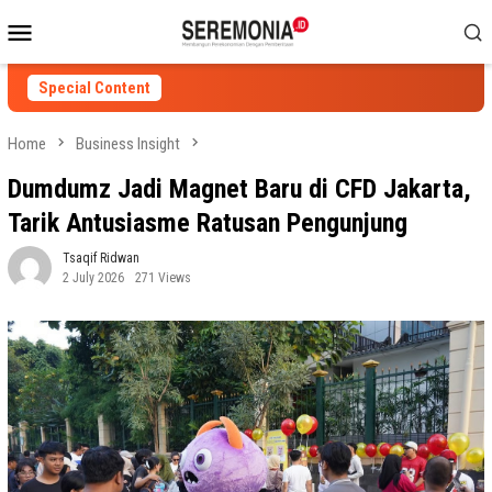
Skip
Mobile
to
Menu
content
Special Content
Home
Business Insight
Dumdumz Jadi Magnet Baru di CFD Jakarta,
Tarik Antusiasme Ratusan Pengunjung
Tsaqif Ridwan
2 July 2026
271 Views