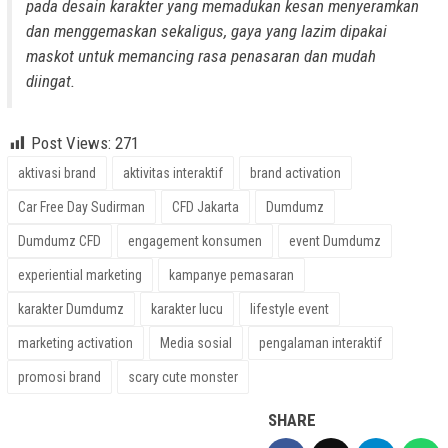
pada desain karakter yang memadukan kesan menyeramkan
dan menggemaskan sekaligus, gaya yang lazim dipakai
maskot untuk memancing rasa penasaran dan mudah
diingat.
Post Views:
271
aktivasi brand
aktivitas interaktif
brand activation
Car Free Day Sudirman
CFD Jakarta
Dumdumz
Dumdumz CFD
engagement konsumen
event Dumdumz
experiential marketing
kampanye pemasaran
karakter Dumdumz
karakter lucu
lifestyle event
marketing activation
Media sosial
pengalaman interaktif
promosi brand
scary cute monster
SHARE