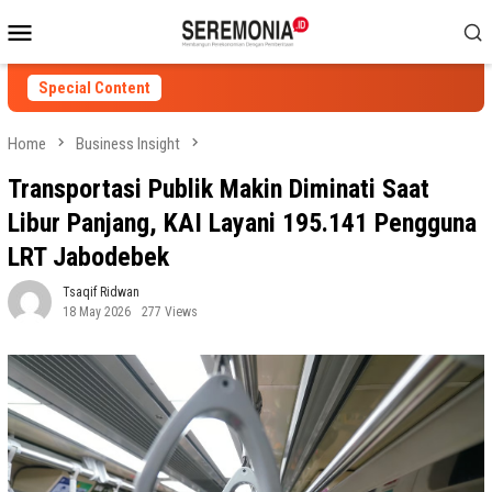
Skip
Mobile
to
Menu
content
Special Content
Home
Business Insight
Transportasi Publik Makin Diminati Saat
Libur Panjang, KAI Layani 195.141 Pengguna
LRT Jabodebek
Tsaqif Ridwan
18 May 2026
277 Views