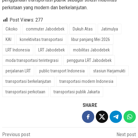
perkotaan yang modern dan berkelanjutan.
Post Views:
277
Cikoko
commuter Jabodebek
Dukuh Atas
Jatimulya
KAI
konektivitas transportasi
libur panjang Mei 2026
LRT Indonesia
LRT Jabodebek
mobilitas Jabodebek
moda transportasi terintegrasi
pengguna LRT Jabodebek
perjalanan LRT
public transport Indonesia
stasiun Harjamukti
transportasi berkelanjutan
transportasi modern Indonesia
transportasi perkotaan
transportasi publik Jakarta
SHARE
Post
Previous post
Next post