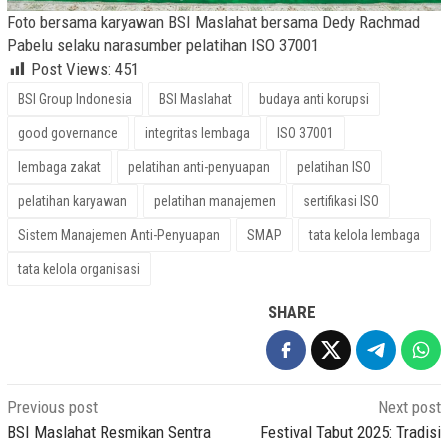
Foto bersama karyawan BSI Maslahat bersama Dedy Rachmad
Pabelu selaku narasumber pelatihan ISO 37001
Post Views:
451
BSI Group Indonesia
BSI Maslahat
budaya anti korupsi
good governance
integritas lembaga
ISO 37001
lembaga zakat
pelatihan anti-penyuapan
pelatihan ISO
pelatihan karyawan
pelatihan manajemen
sertifikasi ISO
Sistem Manajemen Anti-Penyuapan
SMAP
tata kelola lembaga
tata kelola organisasi
SHARE
Post
Previous post
Next post
navigation
BSI Maslahat Resmikan Sentra
Festival Tabut 2025: Tradisi