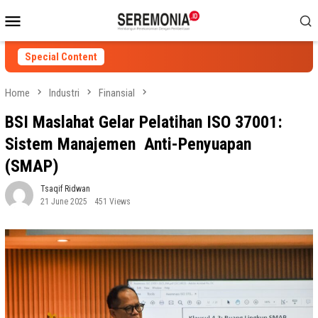
Skip
Mobile
to
Menu
content
Special Content
Home
Industri
Finansial
BSI Maslahat Gelar Pelatihan ISO 37001:
Sistem Manajemen Anti-Penyuapan
(SMAP)
Tsaqif Ridwan
21 June 2025
451 Views