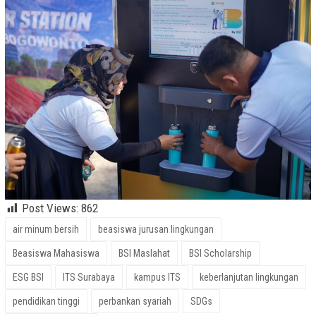
Post Views:
862
air minum bersih
beasiswa jurusan lingkungan
Beasiswa Mahasiswa
BSI Maslahat
BSI Scholarship
ESG BSI
ITS Surabaya
kampus ITS
keberlanjutan lingkungan
pendidikan tinggi
perbankan syariah
SDGs