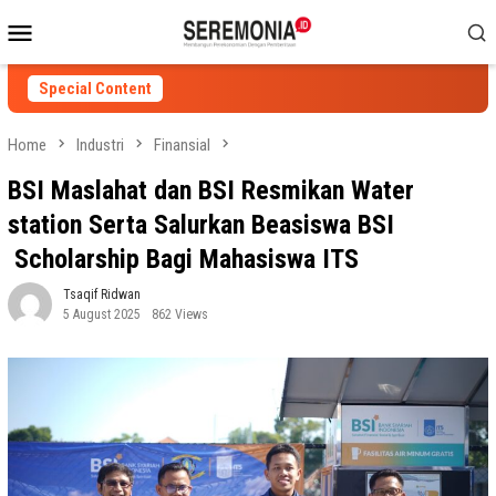
Skip
Mobile
to
Menu
content
Special Content
Home
Industri
Finansial
BSI Maslahat dan BSI Resmikan Water
station Serta Salurkan Beasiswa BSI
Scholarship Bagi Mahasiswa ITS
Tsaqif Ridwan
5 August 2025
862 Views