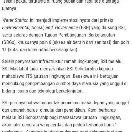
sekali pakai, terutama di ruang publik dan fasilitas olahraga,”
ujarnya.
Water Station
ini menjadi implementasi nyata dari prinsip
Environmental, Social, and
Governance
(ESG) yang diusung BSI,
serta selaras dengan Tujuan Pembangunan Berkelanjutan
(SDGs), khususnya poin 6 (akses air bersih dan sanitasi) dan poin
11 (kota dan komunitas berkelanjutan).
Selain penyerahan infrastruktur ramah lingkungan, BSI melalui
BSI Maslahat juga menyerahkan BSI Scholarship kepada
mahasiswa ITS jurusan lingkungan. Beasiswa ini bertujuan
mendukung pengembangan sumber daya manusia yang unggul di
bidang sains dan teknologi berkelanjutan.
BSI percaya bahwa mencetak pemimpin masa depan yang unggul
dan amanah harus dimulai dari pendidikan. Kami berharap
melalui BSI Scholarship bagi mahasiswa jurusan lingkungan,
akan lahir generasi yang cerdas dan peduli terhadap bumi,”
ungkapnya. Kegiatan ini ditutup dengan sesi dokumentasi dan