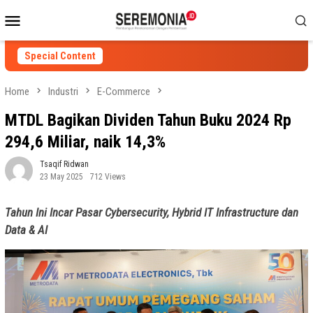
Skip
Mobile
to
Menu
content
Special Content
Home
Industri
E-Commerce
MTDL Bagikan Dividen Tahun Buku 2024 Rp
294,6 Miliar, naik 14,3%
Tsaqif Ridwan
23 May 2025
712 Views
Tahun Ini Incar Pasar Cybersecurity, Hybrid IT Infrastructure dan
Data & AI