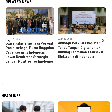
RELATED NEWS
22 May 2026
«
»
30 May 2026
AkuSign Perkuat Ekosistem
Universitas Brawijaya Perkuat
2
a
F
Tanda Tangan Digital untuk
Posisi sebagai Pusat Unggulan
S
Dukung Keamanan Transaksi
Cybersecurity Indonesia
K
Elektronik di Indonesia
Lewat Kemitraan Strategis
T
dengan Positive Technologies
d
HEADLINES