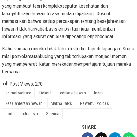
yang membuat teori kompleksseputar kesehatan dan
kesejahteraan hewan terasa mudah dipahami. Doknut
memastikan bahwa setiap percakapan tentang kesejahteraan
hewan tidak hanyaberbasis emosi tapi juga memberikan
informasi yang akurat dan bisa dipegangolehpendengar.
Kebersamaan mereka tidak lahir di studio, tapi di lapangan. Suatu
misi penyelamatankucing yang tak terlupakan menjadi momen
yang mempererat ikatan merekadanmempertajam tujuan mereka
bersama.
Post Views:
270
animal welfare
Doknut
edukasi hewan
Indira
kesejahteraan hewan
Makna Talks
Pawerful Voices
podcast indonesia
Sherina
SHARE