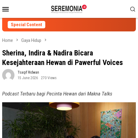
Skip
Mobile
to
Menu
content
Special Content
Home
Gaya Hidup
Sherina, Indira & Nadira Bicara
Kesejahteraan Hewan di Pawerful Voices
Tsaqif Ridwan
15 June 2026
270 Views
Podcast Terbaru bagi Pecinta Hewan dari Makna Talks