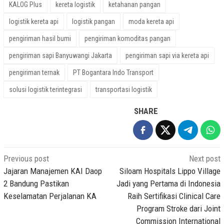
KALOG Plus
kereta logistik
ketahanan pangan
logistik kereta api
logistik pangan
moda kereta api
pengiriman hasil bumi
pengiriman komoditas pangan
pengiriman sapi Banyuwangi Jakarta
pengiriman sapi via kereta api
pengiriman ternak
PT Bogantara Indo Transport
solusi logistik terintegrasi
transportasi logistik
SHARE
Post
Previous post
Next post
navigation
Jajaran Manajemen KAI Daop
Siloam Hospitals Lippo Village
2 Bandung Pastikan
Jadi yang Pertama di Indonesia
Keselamatan Perjalanan KA
Raih Sertifikasi Clinical Care
Program Stroke dari Joint
Commission International