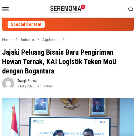
Skip
Mobile
to
Menu
content
Special Content
Home
Industri
Agribisnis
Jajaki Peluang Bisnis Baru Pengiriman
Hewan Ternak, KAI Logistik Teken MoU
dengan Bogantara
Tsaqif Ridwan
9 May 2026
371 Views