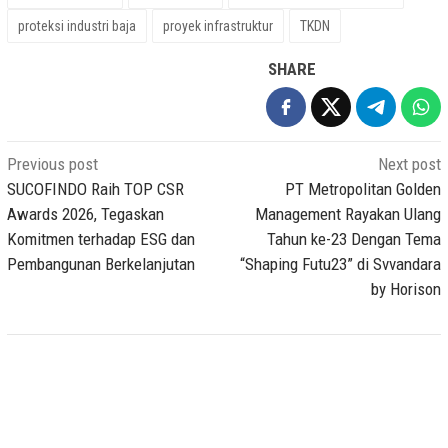
proteksi industri baja
proyek infrastruktur
TKDN
SHARE
Post
Previous post
Next post
navigation
SUCOFINDO Raih TOP CSR
PT Metropolitan Golden
Awards 2026, Tegaskan
Management Rayakan Ulang
Komitmen terhadap ESG dan
Tahun ke-23 Dengan Tema
Pembangunan Berkelanjutan
“Shaping Futu23” di Svvandara
by Horison