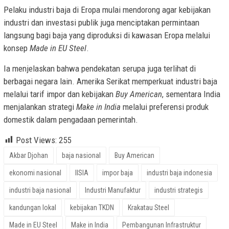
Pelaku industri baja di Eropa mulai mendorong agar kebijakan
industri dan investasi publik juga menciptakan permintaan
langsung bagi baja yang diproduksi di kawasan Eropa melalui
konsep
Made in EU Steel
.
Ia menjelaskan bahwa pendekatan serupa juga terlihat di
berbagai negara lain. Amerika Serikat memperkuat industri baja
melalui tarif impor dan kebijakan
Buy American
, sementara India
menjalankan strategi
Make in India
melalui preferensi produk
domestik dalam pengadaan pemerintah.
Post Views:
255
Akbar Djohan
baja nasional
Buy American
ekonomi nasional
IISIA
impor baja
industri baja indonesia
industri baja nasional
Industri Manufaktur
industri strategis
kandungan lokal
kebijakan TKDN
Krakatau Steel
Made in EU Steel
Make in India
Pembangunan Infrastruktur