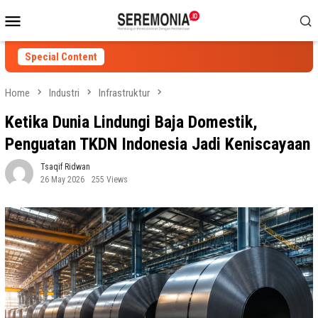
Skip
Mobile
to
Menu
content
Special Content
Home
Industri
Infrastruktur
Ketika Dunia Lindungi Baja Domestik,
Penguatan TKDN Indonesia Jadi Keniscayaan
Tsaqif Ridwan
26 May 2026
255 Views