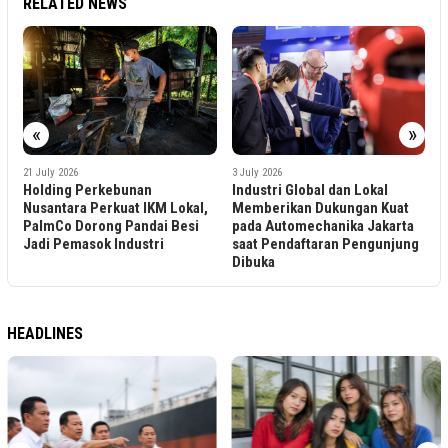
RELATED NEWS
2
«
»
K
D
I
21 July 2026
3 July 2026
Holding Perkebunan
Industri Global dan Lokal
Nusantara Perkuat IKM Lokal,
Memberikan Dukungan Kuat
PalmCo Dorong Pandai Besi
pada Automechanika Jakarta
Jadi Pemasok Industri
saat Pendaftaran Pengunjung
Dibuka
HEADLINES