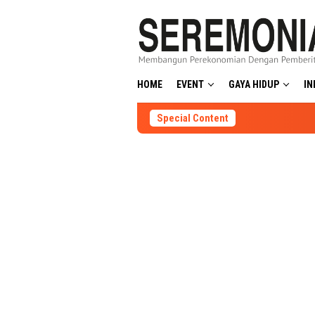
Skip
to
content
HOME
EVENT
GAYA HIDUP
IN
Special Content