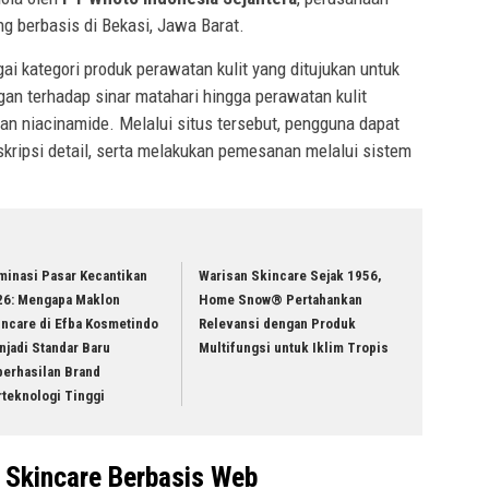
g berbasis di Bekasi, Jawa Barat.
i kategori produk perawatan kulit yang ditujukan untuk
ngan terhadap sinar matahari hingga perawatan kulit
dan niacinamide. Melalui situs tersebut, pengguna dapat
skripsi detail, serta melakukan pemesanan melalui sistem
minasi Pasar Kecantikan
Warisan Skincare Sejak 1956,
26: Mengapa Maklon
Home Snow® Pertahankan
incare di Efba Kosmetindo
Relevansi dengan Produk
jadi Standar Baru
Multifungsi untuk Iklim Tropis
berhasilan Brand
rteknologi Tinggi
 Skincare Berbasis Web