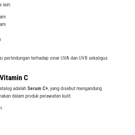
 lain:
eam
eam
n
gsi perlindungan terhadap sinar UVA dan UVB sekaligus
Vitamin C
katalog adalah
Serum C+
, yang disebut mengandung
nakan dalam produk perawatan kulit.
n: