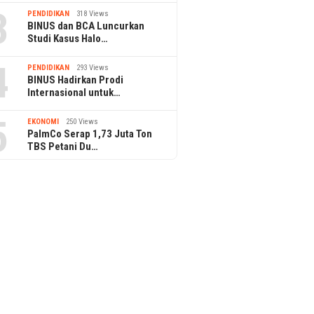
3
PENDIDIKAN
318 Views
BINUS dan BCA Luncurkan
Studi Kasus Halo…
4
PENDIDIKAN
293 Views
BINUS Hadirkan Prodi
Internasional untuk…
5
EKONOMI
250 Views
PalmCo Serap 1,73 Juta Ton
TBS Petani Du…