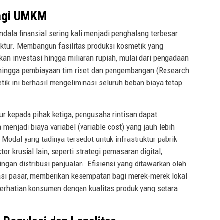
bagi UMKM
ala finansial sering kali menjadi penghalang terbesar
aktur. Membangun fasilitas produksi kosmetik yang
n investasi hingga miliaran rupiah, mulai dari pengadaan
 hingga pembiayaan tim riset dan pengembangan (Research
ik ini berhasil mengeliminasi seluruh beban biaya tetap
.
 kepada pihak ketiga, pengusaha rintisan dapat
enjadi biaya variabel (variable cost) yang jauh lebih
odal yang tadinya tersedot untuk infrastruktur pabrik
or krusial lain, seperti strategi pemasaran digital,
ngan distribusi penjualan. Efisiensi yang ditawarkan oleh
si pasar, memberikan kesempatan bagi merek-merek lokal
erhatian konsumen dengan kualitas produk yang setara