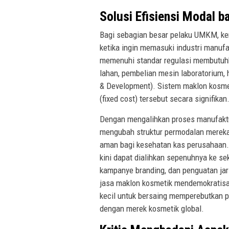
Solusi Efisiensi Modal 
Bagi sebagian besar pelaku UMKM, kend
ketika ingin memasuki industri manuf
memenuhi standar regulasi membutuhka
lahan, pembelian mesin laboratorium,
& Development). Sistem maklon kosmet
(fixed cost) tersebut secara signifikan
Dengan mengalihkan proses manufaktur
mengubah struktur permodalan mereka m
aman bagi kesehatan kas perusahaan. M
kini dapat dialihkan sepenuhnya ke sekt
kampanye branding, dan penguatan jari
jasa maklon kosmetik mendemokratisa
kecil untuk bersaing memperebutkan p
dengan merek kosmetik global.