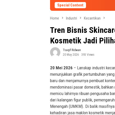
Special Content
Home
Industri
Kecantikan
Tren Bisnis Skinca
Kosmetik Jadi Pil
Tsaqif Ridwan
20 May 2026
393 Views
20 Mei 2026
– Lanskap industri keca
menunjukkan grafik pertumbuhan yang l
baru dan menjamurnya pembuat konten 
mendominasi pasar domestik, bahkan 
memicu lahirnya ribuan pengusaha baru
dari kalangan figur publik, pemengaruh
Menengah (UMKM). Di balik masifnya 
kehadiran jasa maklon kosmetik menjad