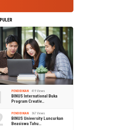
PULER
1
PENDIDIKAN
419 Views
BINUS International Buka
Program Creativ…
2
PENDIDIKAN
367 Views
BINUS University Luncurkan
Beasiswa Tahu…