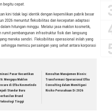
n begitu cepat.
an kini tidak lagi identik dengan kepemilikan pabrik besar
un 2026 menuntut fleksibilitas dan kecepatan adaptasi
dalam hitungan minggu. Melalui jasa maklon kosmetik,
 rumit pembangunan infrastruktur fisik dan langsung
g mereka sendiri. Fleksibilitas operasional inilah yang
, sehingga memicu persaingan yang sehat antara korporasi
minasi Pasar Kecantikan
Konsultan Manajemen Bisnis:
26: Mengapa Maklon
Transformasi Operasional Efba
incare di Efba Kosmetindo
Consulting dalam Memitigasi
jadi Standar Baru
Risiko Perusahaan Di 2026
berhasilan Brand
rteknologi Tinggi