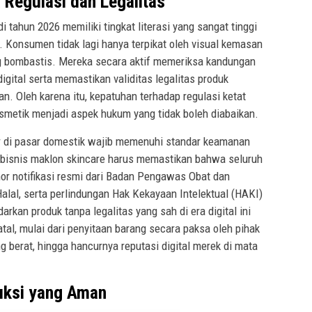
 Regulasi dan Legalitas
tahun 2026 memiliki tingkat literasi yang sangat tinggi
 Konsumen tidak lagi hanya terpikat oleh visual kemasan
ang bombastis. Mereka secara aktif memeriksa kandungan
digital serta memastikan validitas legalitas produk
. Oleh karena itu, kepatuhan terhadap regulasi ketat
osmetik menjadi aspek hukum yang tidak boleh diabaikan.
ar di pasar domestik wajib memenuhi standar keamanan
ke bisnis maklon skincare harus memastikan bahwa seluruh
r notifikasi resmi dari Badan Pengawas Obat dan
alal, serta perlindungan Hak Kekayaan Intelektual (HAKI)
kan produk tanpa legalitas yang sah di era digital ini
al, mulai dari penyitaan barang secara paksa oleh pihak
g berat, hingga hancurnya reputasi digital merek di mata
uksi yang Aman