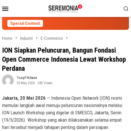
Skip
Mobile
to
Menu
content
Special Content
Home
Industri
E-Commerce
ION Siapkan Peluncuran, Bangun Fondasi
Open Commerce Indonesia Lewat Workshop
Perdana
Tsaqif Ridwan
20 May 2026
285 Views
Jakarta, 20 Mei 2026
— Indonesia Open Network (ION) resmi
memulai langkah awal menuju peluncuran nasionalnya melalui
ION Launch Workshop yang digelar di SMESCO, Jakarta, Senin
(19/5/2026). Workshop yang akan dilaksanakan selama empat
hari tersebut menjadi tahapan penting dalam persiapan