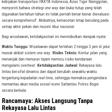
kebijakan transportasi FAKTA Indonesia, Azas Tigor Nainggolan,
menyoroti bahwa strategi
one way
dan buka-tutup yang telah
digunakan bertahun-tahun ini tidak pernah benar-benar dievaluasi
secara komprehensif. Akibatnya, kemacetan tetap berulang pada
setiap akhir pekan dan musim libur nasional.
Bagi wisatawan, ketidakpastian ini menimbulkan dampak nyata:
Waktu Tunggu:
Wisatawan dapat tertahan 2 hingga 3 jam di jalur
masuk akibat sistem
one way
.
Risiko Teknis:
Kontur jalan yang
menanjak dan menurun tajam memicu risiko kendaraan
mengalami
overheat
.
Ketidakpastian Jadwal:
Rekayasa lalu
lintas bersifat dinamis dan dapat berubah sewaktu-waktu
tergantung kepadatan
real-time
, sehingga memaksa pengendara
memantau akun media sosial resmi Satlantas Polres Bogor
secara berkala.
Rancamaya: Akses Langsung Tanpa
Rekayasa Lalu Lintas