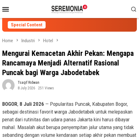
Skip
Mobile
to
Menu
content
Special Content
Home
Industri
Hotel
Mengurai Kemacetan Akhir Pekan: Mengapa
Rancamaya Menjadi Alternatif Rasional
Puncak bagi Warga Jabodetabek
Tsaqif Ridwan
8 July 2026
251 Views
BOGOR
,
8 Juli 2026
— Popularitas Puncak, Kabupaten Bogor,
sebagai destinasi favorit warga Jabodetabek untuk melepaskan
penat dari rutinitas dan udara panas Jakarta kini harus dibayar
mahal. Masalah akut berupa penyempitan jalur utama yang tidak
sebanding dengan volume kendaraan setiap akhir pekan membuat