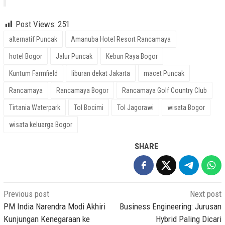
Post Views:
251
alternatif Puncak
Amanuba Hotel Resort Rancamaya
hotel Bogor
Jalur Puncak
Kebun Raya Bogor
Kuntum Farmfield
liburan dekat Jakarta
macet Puncak
Rancamaya
Rancamaya Bogor
Rancamaya Golf Country Club
Tirtania Waterpark
Tol Bocimi
Tol Jagorawi
wisata Bogor
wisata keluarga Bogor
SHARE
Post
Previous post
Next post
navigation
PM India Narendra Modi Akhiri
Business Engineering: Jurusan
Kunjungan Kenegaraan ke
Hybrid Paling Dicari