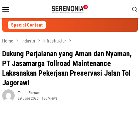
Skip
Mobile
to
Menu
content
Special Content
Home
Industri
Infrastruktur
Dukung Perjalanan yang Aman dan Nyaman,
PT Jasamarga Tollroad Maintenance
Laksanakan Pekerjaan Preservasi Jalan Tol
Jagorawi
Tsaqif Ridwan
29 June 2026
180 Views