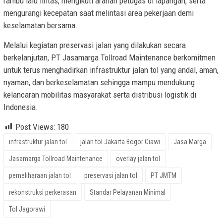
rambu lalu lintas, mengikuti arahan petugas di lapangan, serta
mengurangi kecepatan saat melintasi area pekerjaan demi
keselamatan bersama.
Melalui kegiatan preservasi jalan yang dilakukan secara
berkelanjutan, PT Jasamarga Tollroad Maintenance berkomitmen
untuk terus menghadirkan infrastruktur jalan tol yang andal, aman,
nyaman, dan berkeselamatan sehingga mampu mendukung
kelancaran mobilitas masyarakat serta distribusi logistik di
Indonesia.
Post Views:
180
infrastruktur jalan tol
jalan tol Jakarta Bogor Ciawi
Jasa Marga
Jasamarga Tollroad Maintenance
overlay jalan tol
pemeliharaan jalan tol
preservasi jalan tol
PT JMTM
rekonstruksi perkerasan
Standar Pelayanan Minimal
Tol Jagorawi