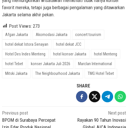
yang memungkinkan wisatawan menikmati tidak hanya konser
favorit mereka, tetapi juga berbagai pengalaman yang ditawarkan
Jakarta selama akhir pekan.
Post Views:
273
Afgan Jakarta
Akomodasi Jakarta
concert tourism
hotel dekat Istora Senayan
hotel dekat JCC
Hotel Des Indes Menteng
hotel konser Jakarta
hotel Menteng
hotel Tebet
konser Jakarta Juli 2026
Marclan International
Mitski Jakarta
The Neighbourhood Jakarta
TMG Hotel Tebet
SHARE
Post
Previous post
Next post
navigation
BPOM di Surabaya Percepat
Rayakan 90 Tahun Inovasi
Izin Edar Produk Nasional
Global, AICA Indonesia