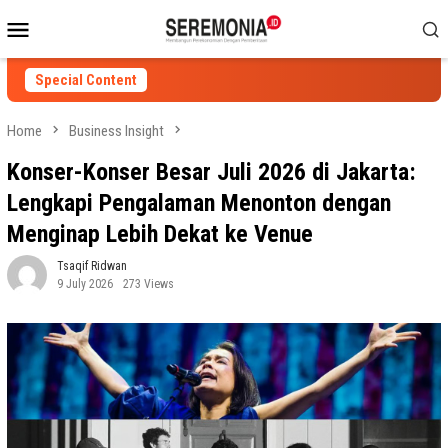
Skip
Mobile
to
Menu
content
Special Content
Home
Business Insight
Konser-Konser Besar Juli 2026 di Jakarta:
Lengkapi Pengalaman Menonton dengan
Menginap Lebih Dekat ke Venue
Tsaqif Ridwan
9 July 2026
273 Views