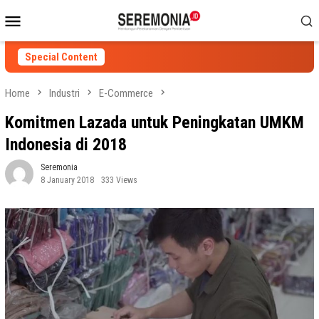
Skip
Mobile
to
Menu
content
Special Content
Home
Industri
E-Commerce
Komitmen Lazada untuk Peningkatan UMKM
Indonesia di 2018
Seremonia
8 January 2018
333 Views