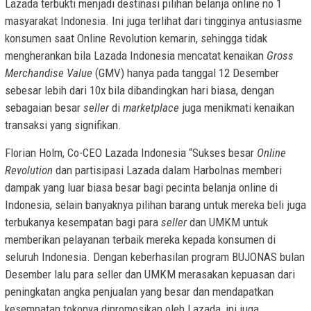
Lazada terbukti menjadi destinasi pilihan belanja online no 1
masyarakat Indonesia. Ini juga terlihat dari tingginya antusiasme
konsumen saat Online Revolution kemarin, sehingga tidak
mengherankan bila Lazada Indonesia mencatat kenaikan
Gross
Merchandise Value
(GMV) hanya pada tanggal 12 Desember
sebesar lebih dari 10x bila dibandingkan hari biasa, dengan
sebagaian besar
seller
di
marketplace
juga menikmati kenaikan
transaksi yang signifikan.
Florian Holm
, Co-CEO
Lazada Indonesia
“Sukses besar
Online
Revolution
dan partisipasi Lazada dalam Harbolnas memberi
dampak yang luar biasa besar bagi pecinta belanja online di
Indonesia, selain banyaknya pilihan barang untuk mereka beli juga
terbukanya kesempatan bagi para
seller
dan UMKM untuk
memberikan pelayanan terbaik mereka kepada konsumen di
seluruh Indonesia. Dengan keberhasilan program BUJONAS bulan
Desember lalu para seller dan UMKM merasakan kepuasan dari
peningkatan angka penjualan yang besar dan mendapatkan
kesempatan tokonya dipromosikan oleh Lazada, ini juga