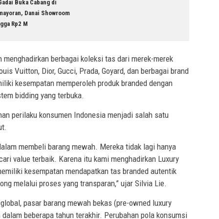
Gadai Buka Cabang di
mayoran, Danai Showroom
ngga Rp2 M
n menghadirkan berbagai koleksi tas dari merek-merek
ouis Vuitton, Dior, Gucci, Prada, Goyard, dan berbagai brand
miliki kesempatan memperoleh produk branded dengan
stem bidding yang terbuka.
ahan perilaku konsumen Indonesia menjadi salah satu
ut.
 dalam membeli barang mewah. Mereka tidak lagi hanya
cari value terbaik. Karena itu kami menghadirkan Luxury
memiliki kesempatan mendapatkan tas branded autentik
ng melalui proses yang transparan,” ujar Silvia Lie.
i global, pasar barang mewah bekas (pre-owned luxury
 dalam beberapa tahun terakhir. Perubahan pola konsumsi