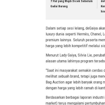
7 Hal yang Wajib Dicek Sebelum
de
Gadai Barang
Ke
hi
Dalam setiap sesi lelang, deGaiya aka
luxury dunia seperti Hermès, Chanel, L
premium lainnya. Seluruh peserta me
harga yang lebih kompetitif melalui si
Menurut Lady Gaiya, Silvia Lie, perub
alasan utama lahirnya program terseb
“Saat ini masyarakat semakin cerdas
melihat sebuah brand, tetapi juga men
Bag Auction agar lebih banyak orang 
dengan harga yang lebih ramah di kanto
Berdasarkan berbagai laporan industr
market) terus mengalami pertumbuhan