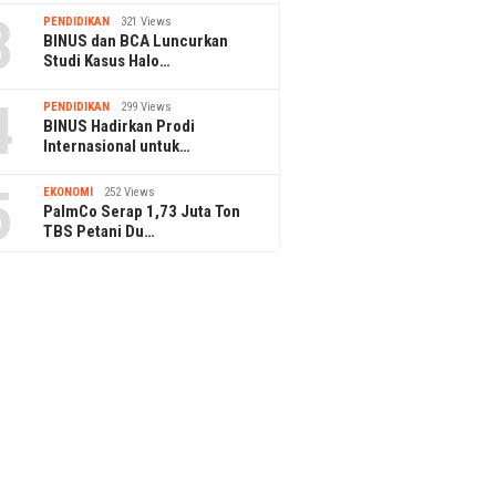
3
PENDIDIKAN
321 Views
BINUS dan BCA Luncurkan
Studi Kasus Halo…
4
PENDIDIKAN
299 Views
BINUS Hadirkan Prodi
Internasional untuk…
5
EKONOMI
252 Views
PalmCo Serap 1,73 Juta Ton
TBS Petani Du…