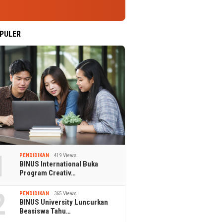
PULER
1
PENDIDIKAN
419 Views
BINUS International Buka
Program Creativ…
2
PENDIDIKAN
365 Views
BINUS University Luncurkan
Beasiswa Tahu…