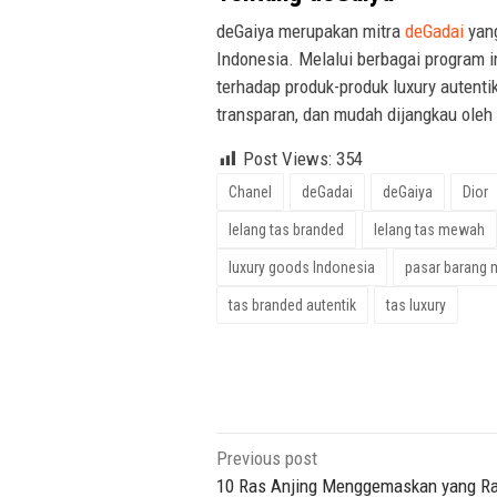
deGaiya merupakan mitra
deGadai
yang
Indonesia. Melalui berbagai program i
terhadap produk-produk luxury auten
transparan, dan mudah dijangkau oleh
Post Views:
354
Chanel
deGadai
deGaiya
Dior
lelang tas branded
lelang tas mewah
luxury goods Indonesia
pasar barang
tas branded autentik
tas luxury
Post
Previous post
navigation
10 Ras Anjing Menggemaskan yang R