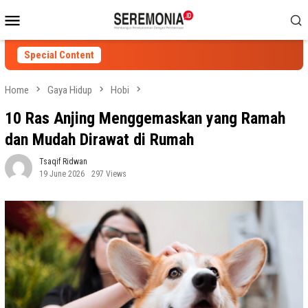
Skip
Mobile
to
Menu
content
Special Content
Home
Gaya Hidup
Hobi
10 Ras Anjing Menggemaskan yang Ramah
dan Mudah Dirawat di Rumah
Tsaqif Ridwan
19 June 2026
297 Views