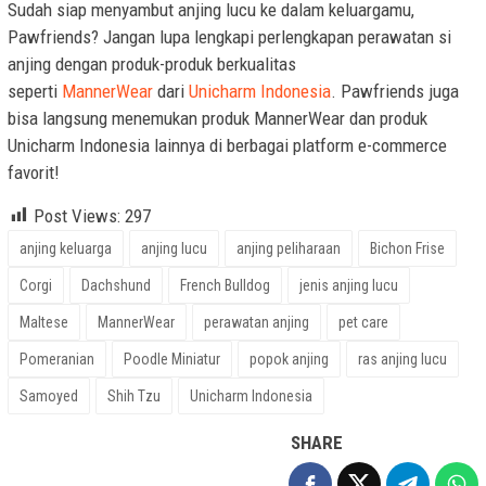
Sudah siap menyambut anjing lucu ke dalam keluargamu,
Pawfriends? Jangan lupa lengkapi perlengkapan perawatan si
anjing dengan produk-produk berkualitas
seperti
MannerWear
dari
Unicharm Indonesia
. Pawfriends juga
bisa langsung menemukan produk MannerWear dan produk
Unicharm Indonesia lainnya di berbagai platform e-commerce
favorit!
Post Views:
297
anjing keluarga
anjing lucu
anjing peliharaan
Bichon Frise
Corgi
Dachshund
French Bulldog
jenis anjing lucu
Maltese
MannerWear
perawatan anjing
pet care
Pomeranian
Poodle Miniatur
popok anjing
ras anjing lucu
Samoyed
Shih Tzu
Unicharm Indonesia
SHARE