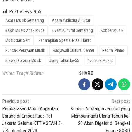
Post Views:
955
Acara Musik Semarang
Acara Yudistira All Star
Bakat Musik Anak Muda
Event Kultural Semarang
Konser Musik
Musik dan Seni
Penampilan Spesial Rizal Lianto
Puncak Perayaan Musik
Radjawali Cultural Center
Recital Piano
Siswa Diploma Musik
Ulang Tahun ke-55
Yudistira Music
Writer: Tsaqif Ridwan
SHARE
Post
Previous post
Next post
navigation
Pembatasan Mobil Angkutan
Konser Nostalgia Jamrud yang
Barang di Empat Ruas Tol
Memperingati Ulang Tahun ke-
Jakarta Selama KTT ASEAN 5-
28 Akan Digelar di Bengkel
7 September 2023
Space SCBD