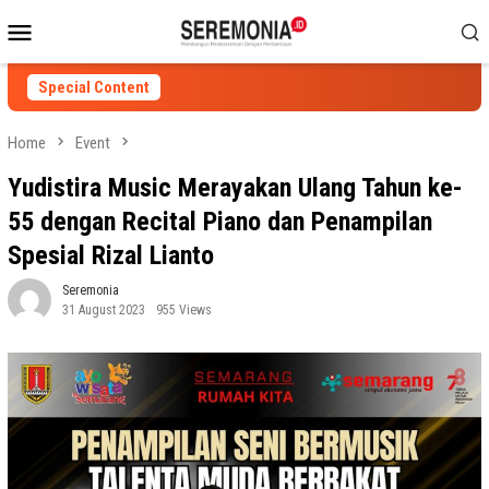
Skip
Mobile
to
Menu
content
Special Content
Home
Event
Yudistira Music Merayakan Ulang Tahun ke-
55 dengan Recital Piano dan Penampilan
Spesial Rizal Lianto
Seremonia
31 August 2023
955 Views