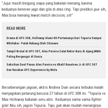
“Jujur masih bingung siapa yang bakalan menang, karena
keduanya
beneran
jago dan gila di atas ring. Tapi prediksi
gue
sih,
Max bisa menang lewat
match decision, sih
”
READ MORE
Drama di UFC 308, Holloway Alami KO Pertamanya Dari Topuria Sampai
Whittaker Patah Rahang Oleh Chimaev
Tampil Brutal di UFC 307, Alex Pereira Catat Rekor Baru di Ajang MMA
Paling Bergengsi di Dunia
Saksikan Duel Panas Alex Pareira vs Khalil Rountree Jr di UFC 307
Dan Rasakan UFC Experience by Mola
Berseberangan jagoan, aktris Andrea Dian secara terbuka malah
menjagokan petarung berusia 27 tahun di UFC 308 ini. “Topuria vs
Max Holloway bakalan seru
abis
. Keduanya sama-sama
fighter
gila! Aku sih, jagoin Topuria. Tapi,
gak
akan mudah menangnya.