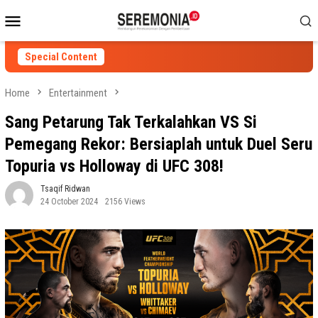
Skip
Mobile
to
Menu
content
Special Content
Home
Entertainment
Sang Petarung Tak Terkalahkan VS Si
Pemegang Rekor: Bersiaplah untuk Duel Seru
Topuria vs Holloway di UFC 308!
Tsaqif Ridwan
24 October 2024
2156 Views