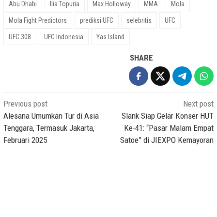
Abu Dhabi
Ilia Topuria
Max Holloway
MMA
Mola
Mola Fight Predictors
prediksi UFC
selebritis
UFC
UFC 308
UFC Indonesia
Yas Island
SHARE
Post
Previous post
Next post
navigation
Alesana Umumkan Tur di Asia
Slank Siap Gelar Konser HUT
Tenggara, Termasuk Jakarta,
Ke-41: “Pasar Malam Empat
Februari 2025
Satoe” di JIEXPO Kemayoran