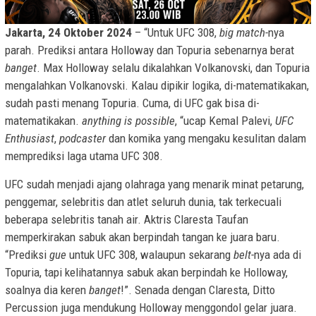
Jakarta, 24 Oktober 2024
– “Untuk UFC 308,
big match-
nya
parah. Prediksi antara Holloway dan Topuria sebenarnya berat
banget
. Max Holloway selalu dikalahkan Volkanovski, dan Topuria
mengalahkan Volkanovski. Kalau dipikir logika, di-matematikakan,
sudah pasti menang Topuria. Cuma, di UFC gak bisa di-
matematikakan.
anything is possible
, “ucap Kemal Palevi,
UFC
Enthusiast
,
podcaster
dan komika yang mengaku kesulitan dalam
memprediksi laga utama UFC 308.
UFC sudah menjadi ajang olahraga yang menarik minat petarung,
penggemar, selebritis dan atlet seluruh dunia, tak terkecuali
beberapa selebritis tanah air. Aktris Claresta Taufan
memperkirakan sabuk akan berpindah tangan ke juara baru.
“Prediksi
gue
untuk UFC 308, walaupun sekarang
belt-
nya ada di
Topuria, tapi kelihatannya sabuk akan berpindah ke Holloway,
soalnya dia keren
banget
!”. Senada dengan Claresta, Ditto
Percussion juga mendukung Holloway menggondol gelar juara.