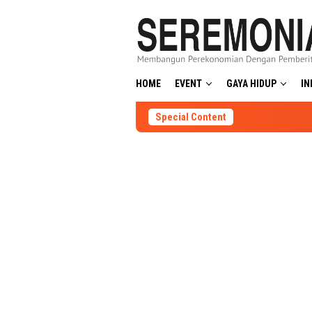
Skip
to
content
HOME
EVENT
GAYA HIDUP
IN
Special Content