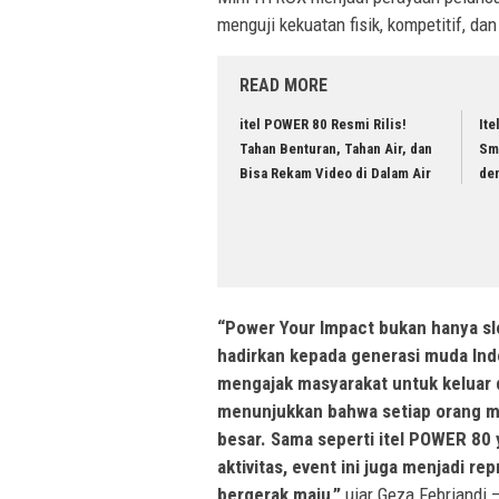
menguji kekuatan fisik, kompetitif, d
READ MORE
itel POWER 80 Resmi Rilis!
Ite
Tahan Benturan, Tahan Air, dan
Sm
Bisa Rekam Video di Dalam Air
de
“Power Your Impact bukan hanya slo
hadirkan kepada generasi muda Ind
mengajak masyarakat untuk keluar d
menunjukkan bahwa setiap orang m
besar. Sama seperti itel POWER 80
aktivitas, event ini juga menjadi 
bergerak maju,”
ujar Geza Febriandi 