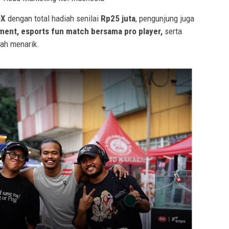
OX
dengan total hadiah senilai
Rp25 juta
, pengunjung juga
ment, esports fun match bersama pro player,
serta
iah menarik.