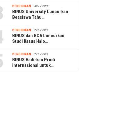
3
PENDIDIKAN
345 Views
BINUS University Luncurkan
Beasiswa Tahu…
4
PENDIDIKAN
272 Views
BINUS dan BCA Luncurkan
Studi Kasus Halo…
5
PENDIDIKAN
272 Views
BINUS Hadirkan Prodi
Internasional untuk…