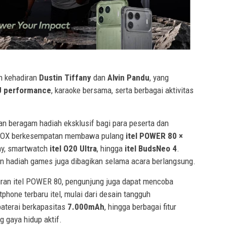
n kehadiran
Dustin Tiffany
dan
Alvin Pandu
, yang
J performance
, karaoke bersama, serta berbagai aktivitas
pkan beragam hadiah eksklusif bagi para peserta dan
YROX berkesempatan membawa pulang
itel POWER 80 ×
ay, smartwatch
itel O20 Ultra
, hingga
itel BudsNeo 4
.
n hadiah games juga dibagikan selama acara berlangsung.
uran itel POWER 80, pengunjung juga dapat mencoba
phone terbaru itel, mulai dari desain tangguh
 baterai berkapasitas
7.000mAh
, hingga berbagai fitur
 gaya hidup aktif.