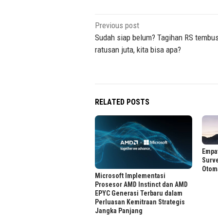
Post
Previous post
navigation
Sudah siap belum? Tagihan RS tembu
ratusan juta, kita bisa apa?
RELATED POSTS
Empat
Surve
Otoma
Microsoft Implementasi
Prosesor AMD Instinct dan AMD
EPYC Generasi Terbaru dalam
Perluasan Kemitraan Strategis
Jangka Panjang