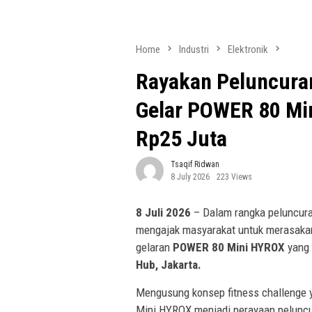
Home
Industri
Elektronik
Rayakan Peluncuran
Gelar POWER 80 Min
Rp25 Juta
Tsaqif Ridwan
8 July 2026
223 Views
8 Juli 2026
– Dalam rangka peluncura
mengajak masyarakat untuk merasak
gelaran
POWER 80 Mini HYROX
yang 
Hub, Jakarta.
Mengusung konsep fitness challenge 
Mini HYROX menjadi perayaan pelunc