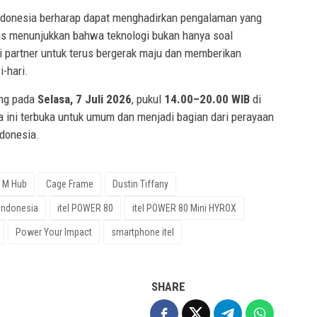
ndonesia berharap dapat menghadirkan pengalaman yang
us menunjukkan bahwa teknologi bukan hanya soal
i partner untuk terus bergerak maju dan memberikan
-hari.
ung pada
Selasa, 7 Juli 2026
, pukul
14.00–20.00 WIB
di
a ini terbuka untuk umum dan menjadi bagian dari perayaan
ndonesia.
k M Hub
Cage Frame
Dustin Tiffany
 Indonesia
itel POWER 80
itel POWER 80 Mini HYROX
Power Your Impact
smartphone itel
SHARE