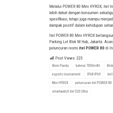
Melalui POWER 80 Mini HYROX, itel I
lebih dekat dengan konsumen sekalig
spesifikasi, tetapi juga mampu menjad
dampak positif dalam kehidupan sehari
Itel POWER 80 Mini HYROX berlangs
Parking Lot Blok M Hub, Jakarta. Acar
peluncuran resmi
itel POWER 80
di I
Post Views:
223
Alvin Pandu
baterai 7000mAh
Blo
esports tournament
IP68 IP69
itel
Mini HYROX
peluncuran itel POWER 80
smartwatch itel O20 Ultra