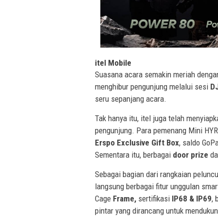
itel Mobile
Suasana acara semakin meriah denga
menghibur pengunjung melalui sesi
D
seru sepanjang acara.
Tak hanya itu, itel juga telah menyia
pengunjung. Para pemenang Mini H
Erspo Exclusive Gift Box
, saldo GoP
Sementara itu, berbagai
door prize
da
Sebagai bagian dari rangkaian pelunc
langsung berbagai fitur unggulan smart
Cage
Frame,
sertifikasi
IP68 & IP69
,
pintar yang dirancang untuk mendukung