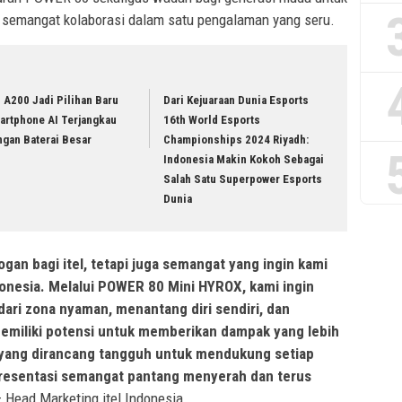
an semangat kolaborasi dalam satu pengalaman yang seru.
l A200 Jadi Pilihan Baru
Dari Kejuaraan Dunia Esports
artphone AI Terjangkau
16th World Esports
ngan Baterai Besar
Championships 2024 Riyadh:
Indonesia Makin Kokoh Sebagai
Salah Satu Superpower Esports
Dunia
gan bagi itel, tetapi juga semangat yang ingin kami
onesia. Melalui POWER 80 Mini HYROX, kami ingin
ari zona nyaman, menantang diri sendiri, dan
emiliki potensi untuk memberikan dampak yang lebih
 yang
dirancang tangguh untuk mendukung setiap
representasi semangat pantang menyerah dan terus
– Head Marketing itel Indonesia