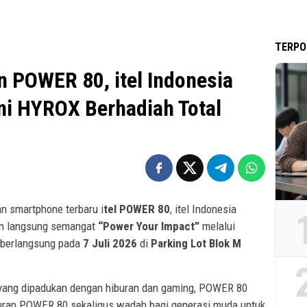
TERPO
 POWER 80, itel Indonesia
i HYROX Berhadiah Total
n smartphone terbaru i
tel POWER 80
, itel Indonesia
an langsung semangat
“Power Your Impact”
melalui
berlangsung pada
7 Juli 2026
di
Parking Lot Blok M
yang dipadukan dengan hiburan dan gaming, POWER 80
uran POWER 80 sekaligus wadah bagi generasi muda untuk