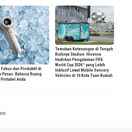
Temukan Ketenangan di Tengah
Riuhnya Stadion: Hisense
Hadirkan Pengalaman FIFA
World Cup 2026™ yang Lebih
 Fokus dan Produktif di
Inklusif Lewat Mobile Sensory
a Panas: Rahasia Ruang
Vehicles di 16 Kota Tuan Rumah
 Portabel Anda
ent.