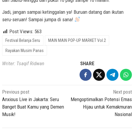
dan Sabtu-Minggu dari pukul 10 pagi sampe 10 malam.
Jadi, jangan sampai ketinggalan ya! Buruan datang dan ikutan
seru-seruan! Sampai jumpa di sana!
Post Views:
563
Festival Belanja Seru
MAIN MAIN POP-UP MARKET Vol.2
Rayakan Musim Panas
Writer: Tsaqif Ridwan
SHARE
Post
Previous post
Next post
navigation
Anxious Live in Jakarta: Seru
Mengoptimalkan Potensi Emas
Banget Buat Kamu yang Demen
Hijau untuk Kemakmuran
Musik!
Nasional