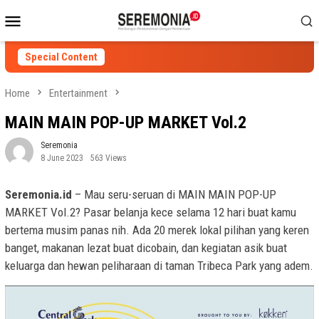
Skip
Mobile
to
Menu
content
Special Content
Home
Entertainment
MAIN MAIN POP-UP MARKET Vol.2
Seremonia
8 June 2023
563 Views
Seremonia.id
– Mau seru-seruan di MAIN MAIN POP-UP
MARKET Vol.2? Pasar belanja kece selama 12 hari buat kamu
bertema musim panas nih. Ada 20 merek lokal pilihan yang keren
banget, makanan lezat buat dicobain, dan kegiatan asik buat
keluarga dan hewan peliharaan di taman Tribeca Park yang adem.