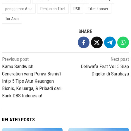
penggemar Asia
Penjualan Tiket
R&B
Tiket konser
Tur Asia
SHARE
Post
Previous post
Next post
navigation
Kamu Sandwich
Deliwafa Fest Vol.5 Siap
Generation yang Punya Bisnis?
Digelar di Surabaya
Intip 5 Tips Atur Keuangan
Bisnis, Keluarga, & Pribadi dari
Bank DBS Indonesia!
RELATED POSTS