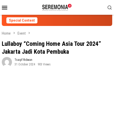
Skip
Mobile
to
Menu
content
Special Content
Home
Event
Lullaboy “Coming Home Asia Tour 2024”
Jakarta Jadi Kota Pembuka
Tsaqif Ridwan
31 October 2024
903 Views