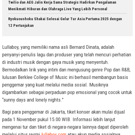
Twilio dan AEG Jalin Kerja Sama Strategis Hadirkan Pengalaman
Menikmati Hiburan dan Olahraga Live Yang Lebih Personal
Ryokuoushoku Shakai Selesai Gelar Tur Asia Pertama 2025 dengan
12 Pertunjukan
Lullaboy, yang memiliki nama asli Bernard Dinata, adalah
penyanyi-penulis lagu dan produser yang telah mencuri perhatian
di industri musik dengan gaya musik yang menyentuh.
Bermodalkan lirik yang intim dan mengusung genre Pop dan R&B,
lulusan Berklee College of Music ini berhasil membangun basis
penggemar yang kuat melalui media sosial. Musiknya
digambarkan sebagai perpaduan pop emosional yang cocok untuk
“sunny days and lonely nights.”
Bagi para penggemar di Jakarta, tiket konser akan mulai dijual
pada 1 November pukul 15.00 WIB. Informasi lebih lanjut
mengenai tur dan tiket di negara-negara lainnya dapat diperoleh
melalui situs resmi
lullaboy.com
atau akun media sosialnya.