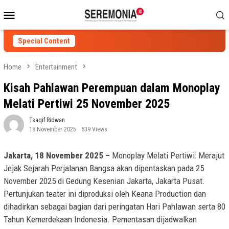
Skip
Mobile
to
Menu
content
Special Content
Home
Entertainment
Kisah Pahlawan Perempuan dalam Monoplay
Melati Pertiwi 25 November 2025
Tsaqif Ridwan
18 November 2025
639 Views
Jakarta, 18 November 2025 –
Monoplay Melati Pertiwi: Merajut
Jejak Sejarah Perjalanan Bangsa akan dipentaskan pada 25
November 2025 di Gedung Kesenian Jakarta, Jakarta Pusat.
Pertunjukan teater ini diproduksi oleh Keana Production dan
dihadirkan sebagai bagian dari peringatan Hari Pahlawan serta 80
Tahun Kemerdekaan Indonesia. Pementasan dijadwalkan