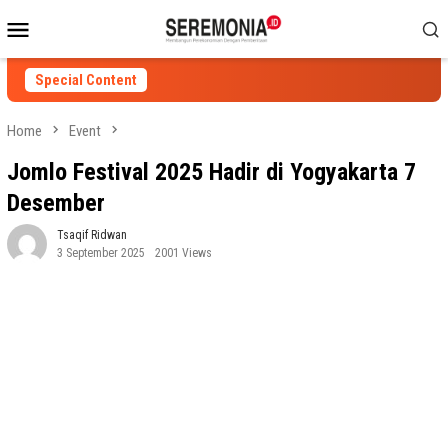
Skip
Mobile
to
Menu
content
Special Content
Home
Event
Jomlo Festival 2025 Hadir di Yogyakarta 7
Desember
Tsaqif Ridwan
3 September 2025
2001 Views