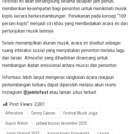
Festival ini akan berlangsung selama delapan jam penuh,
memberikan kesempatan bagi penonton untuk menikmati musik
koplo secara berkesinambungan. Penekanan pada konsep “100
persen koplo” menjadi ciri khas yang membedakan acara ini dari
pertunjukan musik lainnya.
Selain menampilkan alunan musik, acara ini disebut sebagai
ruang interaksi sosial yang menyatukan penonton melalui lagu
dan tarian. Atmosfer yang dihadirkan dirancang untuk
membangun ikatan emosional antara musisi dan penonton.
Informasi lebih lanjut mengenai rangkaian acara maupun
perkembangan terbaru dapat diperoleh melalui akun resmi
Instagram
@jomlofest
atau laman situs terkait.
Post Views:
2,001
Aftershine
Denny Caknan
Festival Musik Jogja
Guyon Waton
jadwal konser desember 2025
Jomlo Festival 2025
konser koplo Yogyakarta
Lavora