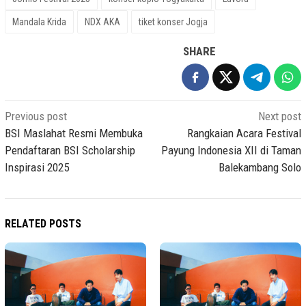
Mandala Krida
NDX AKA
tiket konser Jogja
SHARE
Post
Previous post
Next post
navigation
BSI Maslahat Resmi Membuka
Rangkaian Acara Festival
Pendaftaran BSI Scholarship
Payung Indonesia XII di Taman
Inspirasi 2025
Balekambang Solo
RELATED POSTS