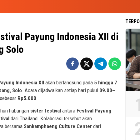
TERPO
tival Payung Indonesia XII di
g Solo
Payung Indonesia XII
akan berlangsung pada
5 hingga 7
ang, Solo
. Acara dijadwalkan setiap hari pukul
09.00–
 sebesar
Rp5.000
.
tahun hubungan
sister festival
antara
Festival Payung
tival
dari Thailand. Kolaborasi tersebut akan
aya bersama
Sankamphaeng Culture Center
dari