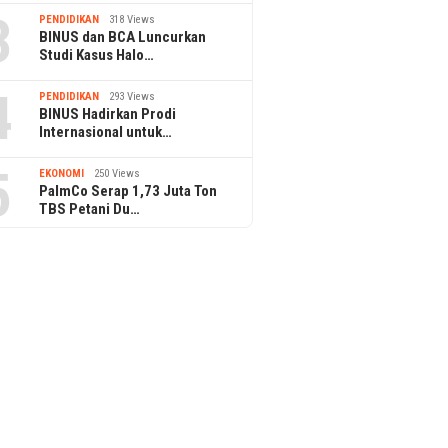
3
PENDIDIKAN
318 Views
BINUS dan BCA Luncurkan
Studi Kasus Halo…
4
PENDIDIKAN
293 Views
BINUS Hadirkan Prodi
Internasional untuk…
5
EKONOMI
250 Views
PalmCo Serap 1,73 Juta Ton
TBS Petani Du…
a Reputasi Kredit
LRT Jabodebek Gelar Lomba
m Ajukan Pinjaman
Foto Berhadiah, Cek Syaratnya
IAPI Gela
PBJP Lev