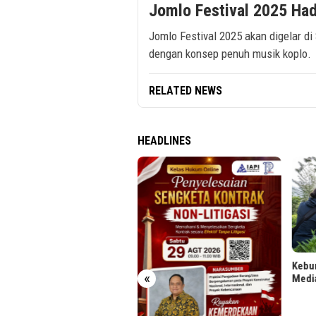
Jomlo Festival 2025 Had
Jomlo Festival 2025 akan digelar d
dengan konsep penuh musik koplo.
RELATED NEWS
HEADLINES
 Jabodebek Gelar Lomba
o Berhadiah, Cek Syaratnya
Kebun
«
Medi