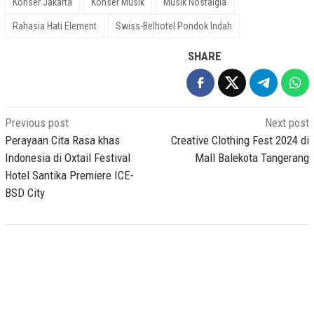
Konser Jakarta
Konser Musik
Musik Nostalgia
Rahasia Hati Element
Swiss-Belhotel Pondok Indah
SHARE
Post
Previous post
Next post
navigation
Perayaan Cita Rasa khas
Creative Clothing Fest 2024 di
Indonesia di Oxtail Festival
Mall Balekota Tangerang
Hotel Santika Premiere ICE-
BSD City