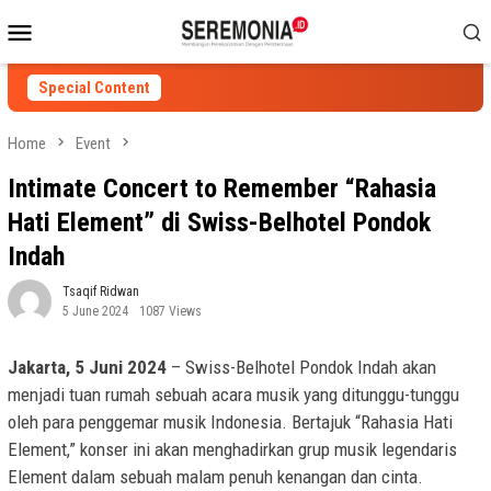
Skip
Mobile
to
Menu
content
Special Content
Home
Event
Intimate Concert to Remember “Rahasia
Hati Element” di Swiss-Belhotel Pondok
Indah
Tsaqif Ridwan
5 June 2024
1087 Views
Jakarta, 5 Juni 2024
– Swiss-Belhotel Pondok Indah akan
menjadi tuan rumah sebuah acara musik yang ditunggu-tunggu
oleh para penggemar musik Indonesia. Bertajuk “Rahasia Hati
Element,” konser ini akan menghadirkan grup musik legendaris
Element dalam sebuah malam penuh kenangan dan cinta.