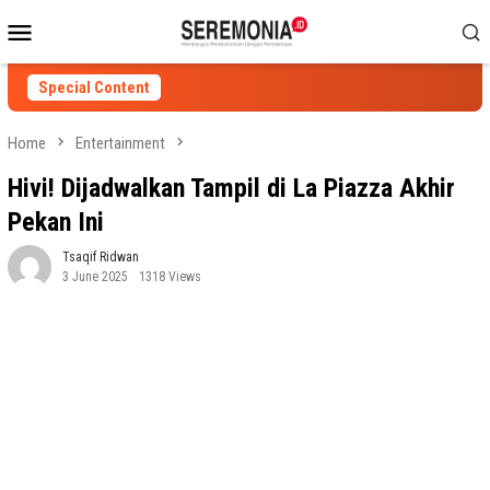
Skip
Mobile
to
Menu
content
Special Content
Home
Entertainment
Hivi! Dijadwalkan Tampil di La Piazza Akhir
Pekan Ini
Tsaqif Ridwan
3 June 2025
1318 Views