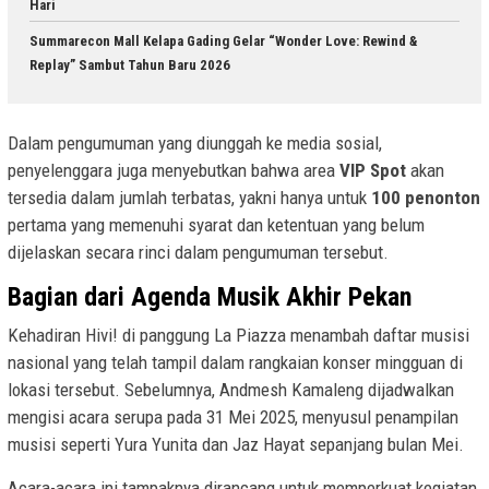
Hari
Summarecon Mall Kelapa Gading Gelar “Wonder Love: Rewind &
Replay” Sambut Tahun Baru 2026
Dalam pengumuman yang diunggah ke media sosial,
penyelenggara juga menyebutkan bahwa area
VIP Spot
akan
tersedia dalam jumlah terbatas, yakni hanya untuk
100 penonton
pertama yang memenuhi syarat dan ketentuan yang belum
dijelaskan secara rinci dalam pengumuman tersebut.
Bagian dari Agenda Musik Akhir Pekan
Kehadiran Hivi! di panggung La Piazza menambah daftar musisi
nasional yang telah tampil dalam rangkaian konser mingguan di
lokasi tersebut. Sebelumnya, Andmesh Kamaleng dijadwalkan
mengisi acara serupa pada 31 Mei 2025, menyusul penampilan
musisi seperti Yura Yunita dan Jaz Hayat sepanjang bulan Mei.
Acara-acara ini tampaknya dirancang untuk memperkuat kegiatan