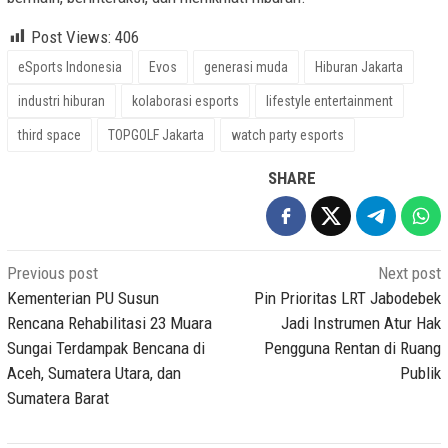
Post Views:
406
eSports Indonesia
Evos
generasi muda
Hiburan Jakarta
industri hiburan
kolaborasi esports
lifestyle entertainment
third space
TOPGOLF Jakarta
watch party esports
SHARE
Post
Previous post
Next post
navigation
Kementerian PU Susun
Pin Prioritas LRT Jabodebek
Rencana Rehabilitasi 23 Muara
Jadi Instrumen Atur Hak
Sungai Terdampak Bencana di
Pengguna Rentan di Ruang
Aceh, Sumatera Utara, dan
Publik
Sumatera Barat