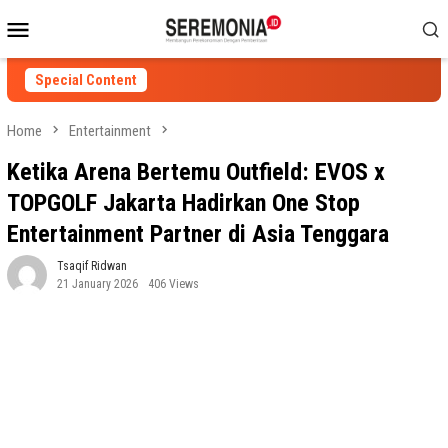
Skip
Mobile
to
Menu
content
Special Content
Home
Entertainment
Ketika Arena Bertemu Outfield: EVOS x
TOPGOLF Jakarta Hadirkan One Stop
Entertainment Partner di Asia Tenggara
Tsaqif Ridwan
21 January 2026
406 Views