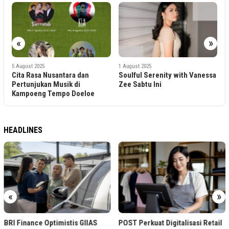
«
»
1
Z
T
5 August 2025
1 August 2025
Cita Rasa Nusantara dan
Soulful Serenity with Vanessa
P
Pertunjukan Musik di
Zee Sabtu Ini
Kampoeng Tempo Doeloe
HEADLINES
«
»
BRI Finance Optimistis GIIAS
POST Perkuat Digitalisasi Retail