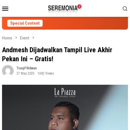
Skip
Mobile
to
Menu
content
Special Content
Home
Event
Andmesh Dijadwalkan Tampil Live Akhir
Pekan Ini – Gratis!
Tsaqif Ridwan
27 May 2025
1042 Views