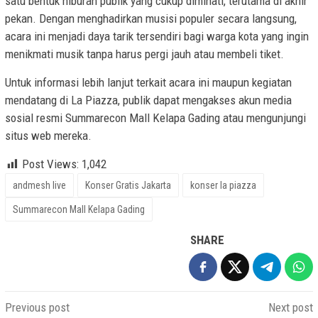
satu bentuk hiburan publik yang cukup diminati, terutama di akhir
pekan. Dengan menghadirkan musisi populer secara langsung,
acara ini menjadi daya tarik tersendiri bagi warga kota yang ingin
menikmati musik tanpa harus pergi jauh atau membeli tiket.
Untuk informasi lebih lanjut terkait acara ini maupun kegiatan
mendatang di La Piazza, publik dapat mengakses akun media
sosial resmi Summarecon Mall Kelapa Gading atau mengunjungi
situs web mereka.
Post Views:
1,042
andmesh live
Konser Gratis Jakarta
konser la piazza
Summarecon Mall Kelapa Gading
SHARE
Post
Previous post
Next post