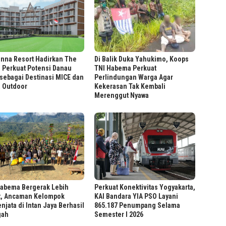
anna Resort Hadirkan The
Di Balik Duka Yahukimo, Koops
 Perkuat Potensi Danau
TNI Habema Perkuat
sebagai Destinasi MICE dan
Perlindungan Warga Agar
a Outdoor
Kekerasan Tak Kembali
Merenggut Nyawa
Perkuat Konektivitas Yogyakarta,
Habema Bergerak Lebih
KAI Bandara YIA PSO Layani
t, Ancaman Kelompok
865.187 Penumpang Selama
njata di Intan Jaya Berhasil
Semester I 2026
gah