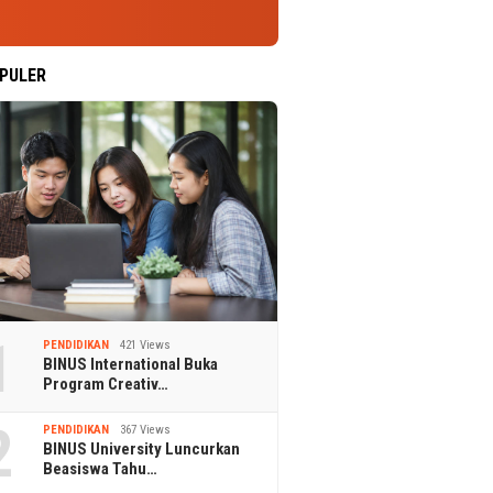
PULER
1
PENDIDIKAN
421 Views
BINUS International Buka
Program Creativ…
2
PENDIDIKAN
367 Views
BINUS University Luncurkan
Beasiswa Tahu…