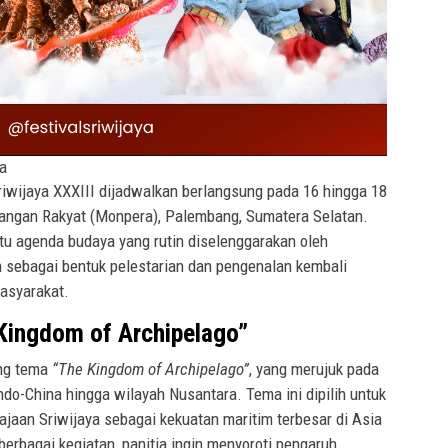
ya
riwijaya XXXIII dijadwalkan berlangsung pada 16 hingga 18
angan Rakyat (Monpera), Palembang, Sumatera Selatan.
tu agenda budaya yang rutin diselenggarakan oleh
 sebagai bentuk pelestarian dan pengenalan kembali
asyarakat.
ingdom of Archipelago”
ung tema
“The Kingdom of Archipelago”
, yang merujuk pada
do-China hingga wilayah Nusantara. Tema ini dipilih untuk
aan Sriwijaya sebagai kekuatan maritim terbesar di Asia
erbagai kegiatan, panitia ingin menyoroti pengaruh