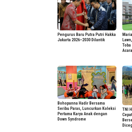
Mari
Pengurus Baru Putra Putri Hakka
Lawn,
Jakarta 2026–2030 Dilantik
Toba 
Acar
Bohopanna Hadir Bersama
Seribu Paras, Luncurkan Koleksi
TNI 
Pertama Karya Anak dengan
Cepa
Down Syndrome
Berse
Dice