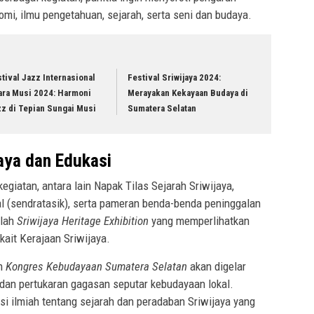
mi, ilmu pengetahuan, sejarah, serta seni dan budaya.
tival Jazz Internasional
Festival Sriwijaya 2024:
ara Musi 2024: Harmoni
Merayakan Kekayaan Budaya di
z di Tepian Sungai Musi
Sumatera Selatan
aya dan Edukasi
egiatan, antara lain Napak Tilas Sejarah Sriwijaya,
al (sendratasik), serta pameran benda-benda peninggalan
alah
Sriwijaya Heritage Exhibition
yang memperlihatkan
kait Kerajaan Sriwijaya.
n
Kongres Kebudayaan Sumatera Selatan
akan digelar
 dan pertukaran gagasan seputar kebudayaan lokal.
si ilmiah tentang sejarah dan peradaban Sriwijaya yang