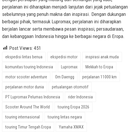
perjalanan ini diharapkan menjadi lanjutan dari jejak petualangan
sebelumnya yang penuh makna dan inspirasi. Dengan dukungan
berbagai pihak, termasuk Lupromax, perjalanan ini diharapkan
berjalan lancar serta membawa pesan inspirasi, persaudaraan,
dan kebanggaan Indonesia hingga ke berbagai negara di Eropa.
Post Views:
451
ekspedisi lintas benua
ekspedisi motor
inspirasi anak muda
komunitas touring Indonesia
Lupromax
Mekkah to Eropa
motor scooter adventure
Om Daengg
perjalanan 11000 km
perjalanan motor dunia
petualangan otomotif
PT Lupromax Pelumas Indonesia
rider Indonesia
Scooter Around The World
touring Eropa 2026
touring internasional
touring lintas negara
touring Timur Tengah Eropa
Yamaha XMAX