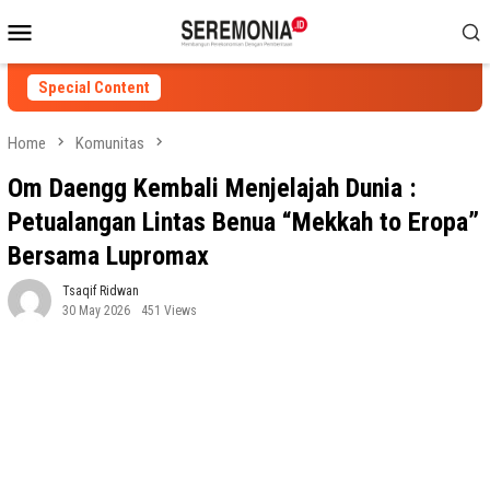
Skip
Mobile
to
Menu
content
Special Content
Home
Komunitas
Om Daengg Kembali Menjelajah Dunia :
Petualangan Lintas Benua “Mekkah to Eropa”
Bersama Lupromax
Tsaqif Ridwan
30 May 2026
451 Views