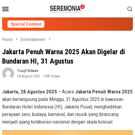
Skip
Mobile
to
Menu
content
Special Content
Home
Entertainment
Jakarta Penuh Warna 2025 Akan Digelar di
Bundaran HI, 31 Agustus
Tsaqif Ridwan
28 August 2025
1495 Views
Jakarta, 28 Agustus 2025
– Acara
Jakarta Penuh Warna 2025
akan berlangsung pada Minggu, 31 Agustus 2025 di kawasan
Bundaran Hotel Indonesia (HI), Jakarta Pusat, menghadirkan
perayaan seni, budaya, karnaval, dan musik yang dirancang
menjadi ajang kolaborasi nasional dengan skala kolosal.