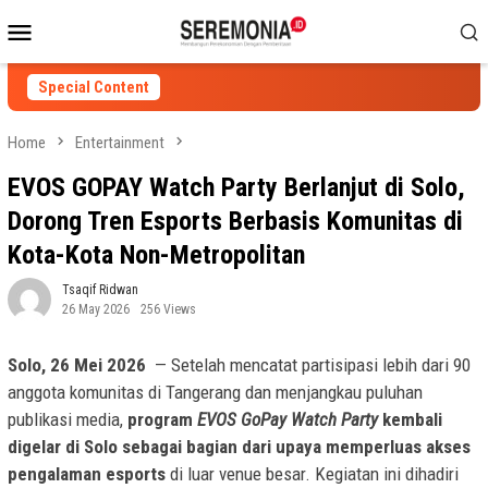
Skip
Mobile
to
Menu
content
Special Content
Home
Entertainment
EVOS GOPAY Watch Party Berlanjut di Solo,
Dorong Tren Esports Berbasis Komunitas di
Kota-Kota Non-Metropolitan
Tsaqif Ridwan
26 May 2026
256 Views
Solo, 26 Mei 2026
— Setelah mencatat partisipasi lebih dari 90
anggota komunitas di Tangerang dan menjangkau puluhan
publikasi media,
program
EVOS GoPay Watch Party
kembali
digelar di Solo sebagai bagian dari upaya memperluas akses
pengalaman esports
di luar venue besar. Kegiatan ini dihadiri