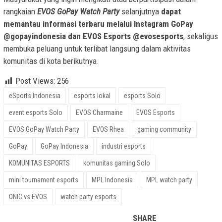
rangkaian
EVOS GoPay Watch Party
selanjutnya
dapat
memantau informasi terbaru melalui Instagram GoPay
@gopayindonesia dan EVOS Esports @evosesports
, sekaligus
membuka peluang untuk terlibat langsung dalam aktivitas
komunitas di kota berikutnya.
Post Views:
256
eSports Indonesia
esports lokal
esports Solo
event esports Solo
EVOS Charmaine
EVOS Esports
EVOS GoPay Watch Party
EVOS Rhea
gaming community
GoPay
GoPay Indonesia
industri esports
KOMUNITAS ESPORTS
komunitas gaming Solo
mini tournament esports
MPL Indonesia
MPL watch party
ONIC vs EVOS
watch party esports
SHARE