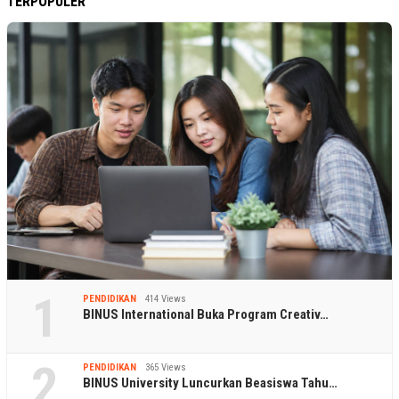
TERPOPULER
1
PENDIDIKAN
414 Views
BINUS International Buka Program Creativ…
2
PENDIDIKAN
365 Views
BINUS University Luncurkan Beasiswa Tahu…