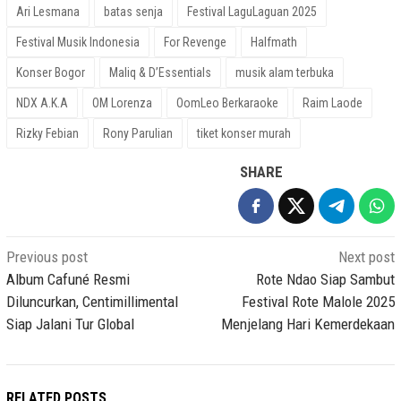
Ari Lesmana
batas senja
Festival LaguLaguan 2025
Festival Musik Indonesia
For Revenge
Halfmath
Konser Bogor
Maliq & D’Essentials
musik alam terbuka
NDX A.K.A
OM Lorenza
OomLeo Berkaraoke
Raim Laode
Rizky Febian
Rony Parulian
tiket konser murah
SHARE
Post
Previous post
Next post
navigation
Album Cafuné Resmi
Rote Ndao Siap Sambut
Diluncurkan, Centimillimental
Festival Rote Malole 2025
Siap Jalani Tur Global
Menjelang Hari Kemerdekaan
RELATED POSTS