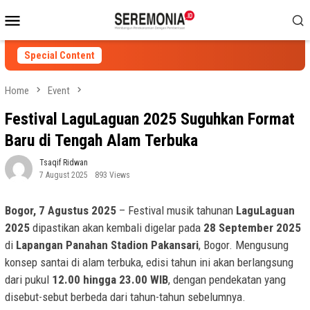
Skip
Mobile
to
Menu
content
Special Content
Home
Event
Festival LaguLaguan 2025 Suguhkan Format
Baru di Tengah Alam Terbuka
Tsaqif Ridwan
7 August 2025
893 Views
Bogor, 7 Agustus 2025
– Festival musik tahunan
LaguLaguan
2025
dipastikan akan kembali digelar pada
28 September 2025
di
Lapangan Panahan Stadion Pakansari
, Bogor. Mengusung
konsep santai di alam terbuka, edisi tahun ini akan berlangsung
dari pukul
12.00 hingga 23.00 WIB
, dengan pendekatan yang
disebut-sebut berbeda dari tahun-tahun sebelumnya.