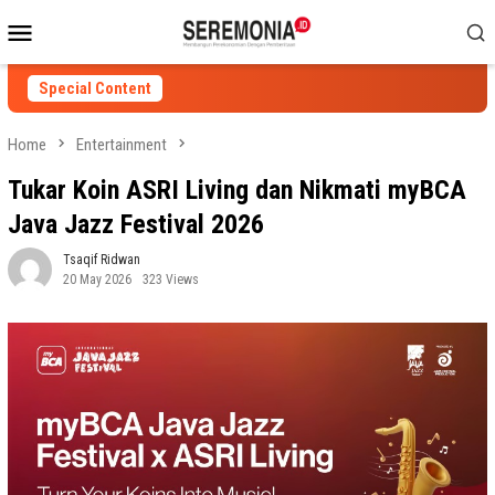
Skip
Mobile
to
Menu
content
Special Content
Home
Entertainment
Tukar Koin ASRI Living dan Nikmati myBCA
Java Jazz Festival 2026
Tsaqif Ridwan
20 May 2026
323 Views