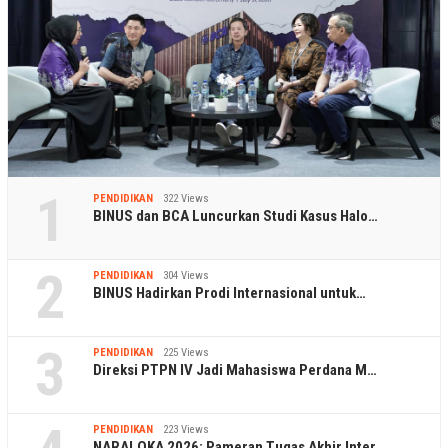
1
PENDIDIKAN
322 Views
BINUS dan BCA Luncurkan Studi Kasus Halo…
2
PENDIDIKAN
304 Views
BINUS Hadirkan Prodi Internasional untuk…
3
PENDIDIKAN
225 Views
Direksi PTPN IV Jadi Mahasiswa Perdana M…
PENDIDIKAN
223 Views
NARALOKA 2026: Pameran Tugas Akhir Inter…