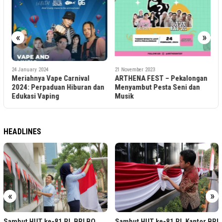
6
«
»
J
L
M
24 January 2024
21 November 2023
Meriahnya Vape Carnival
ARTHENA FEST – Pekalongan
2024: Perpaduan Hiburan dan
Menyambut Pesta Seni dan
Edukasi Vaping
Musik
HEADLINES
«
»
Sambut HUT ke-81 RI, BRI BO
Sambut HUT ke-81 RI, Kantor BRI