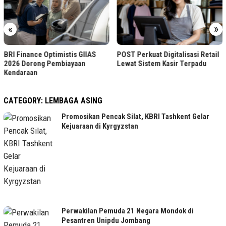
«
»
Kepastian Produksi T
s GIIAS
POST Perkuat Digitalisasi Retail
Topang Penerimaan N
aan
Lewat Sistem Kasir Terpadu
CATEGORY:
LEMBAGA ASING
Promosikan Pencak Silat, KBRI Tashkent Gelar
Kejuaraan di Kyrgyzstan
Perwakilan Pemuda 21 Negara Mondok di
Pesantren Unipdu Jombang