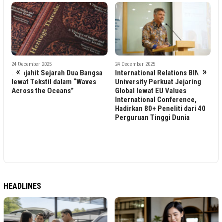
24 December 2025
11 December 2025
«
»
ah Dua Bangsa
International Relations BINUS
Indonesia Perkuat
dalam “Waves
University Perkuat Jejaring
Pengelolaan Air, En
eans”
Global lewat EU Values
Pangan Yang Berkel
International Conference,
Melalui Peta Jalan 
Hadirkan 80+ Peneliti dari 40
Perguruan Tinggi Dunia
HEADLINES