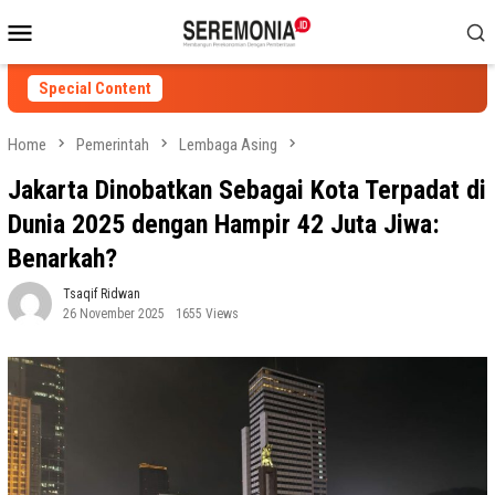
Skip
Mobile
to
Menu
content
Special Content
Home
Pemerintah
Lembaga Asing
Jakarta Dinobatkan Sebagai Kota Terpadat di
Dunia 2025 dengan Hampir 42 Juta Jiwa:
Benarkah?
Tsaqif Ridwan
26 November 2025
1655 Views