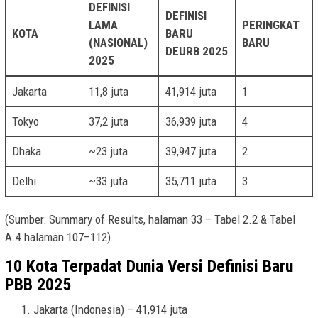
DEFINISI
DEFINISI
LAMA
PERINGKAT
KOTA
BARU
(NASIONAL)
BARU
DEURB 2025
2025
Jakarta
11,8 juta
41,914 juta
1
Tokyo
37,2 juta
36,939 juta
4
Dhaka
~23 juta
39,947 juta
2
Delhi
~33 juta
35,711 juta
3
(Sumber: Summary of Results, halaman 33 – Tabel 2.2 & Tabel
A.4 halaman 107–112)
10 Kota Terpadat Dunia Versi Definisi Baru
PBB 2025
Jakarta (Indonesia) – 41,914 juta