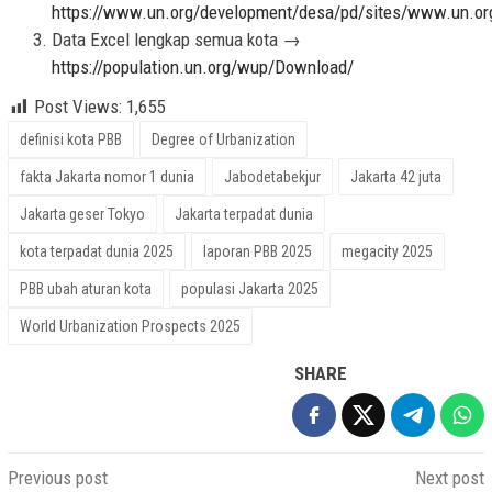
https://www.un.org/development/desa/pd/sites/www.un.o
Data Excel lengkap semua kota →
https://population.un.org/wup/Download/
Post Views:
1,655
definisi kota PBB
Degree of Urbanization
fakta Jakarta nomor 1 dunia
Jabodetabekjur
Jakarta 42 juta
Jakarta geser Tokyo
Jakarta terpadat dunia
kota terpadat dunia 2025
laporan PBB 2025
megacity 2025
PBB ubah aturan kota
populasi Jakarta 2025
World Urbanization Prospects 2025
SHARE
Post
Previous post
Next post