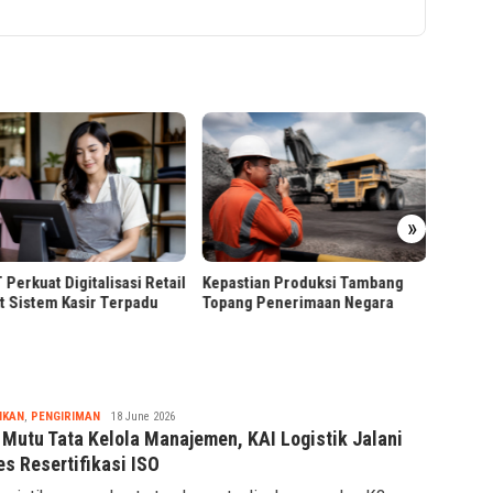
Terminal 
Odoo A
»
Perusa
Buku
ezSign Tawarkan Layanan
stian Produksi Tambang
Lengkap Tanda Tangan Digital
ng Penerimaan Negara
untuk Bisnis
Tsaqif
IKAN
,
PENGIRIMAN
18 June 2026
Ridwan
 Mutu Tata Kelola Manajemen, KAI Logistik Jalani
es Resertifikasi ISO