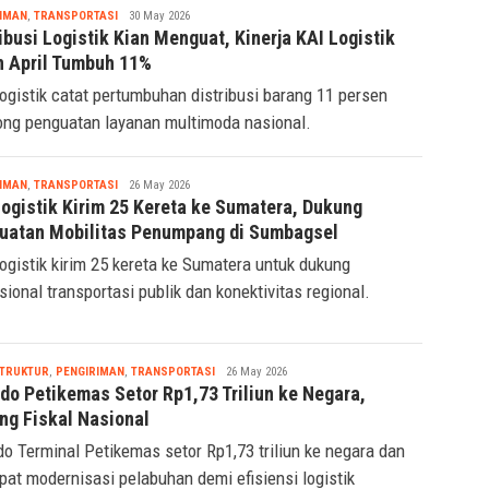
Tsaqif
IMAN
,
TRANSPORTASI
30 May 2026
Ridwan
ibusi Logistik Kian Menguat, Kinerja KAI Logistik
n April Tumbuh 11%
ogistik catat pertumbuhan distribusi barang 11 persen
ong penguatan layanan multimoda nasional.
Tsaqif
IMAN
,
TRANSPORTASI
26 May 2026
Ridwan
Logistik Kirim 25 Kereta ke Sumatera, Dukung
uatan Mobilitas Penumpang di Sumbagsel
ogistik kirim 25 kereta ke Sumatera untuk dukung
sional transportasi publik dan konektivitas regional.
Tsaqif
STRUKTUR
,
PENGIRIMAN
,
TRANSPORTASI
26 May 2026
Ridwan
ndo Petikemas Setor Rp1,73 Triliun ke Negara,
ng Fiskal Nasional
do Terminal Petikemas setor Rp1,73 triliun ke negara dan
pat modernisasi pelabuhan demi efisiensi logistik