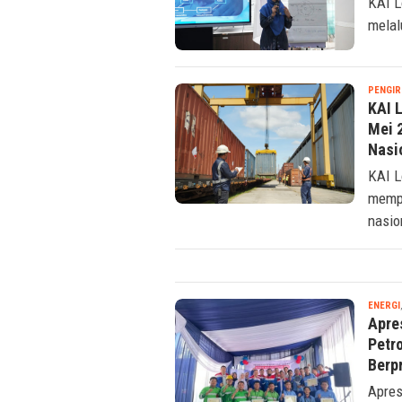
KAI L
melal
PENGIR
KAI 
Mei 
Nasi
KAI L
mempe
nasio
ENERGI
Apres
Petr
Berp
Apres