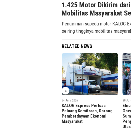
1.425 Motor Dikirim dar
Mobilitas Masyarakat Se
Pengiriman sepeda motor KALOG Exp
seiring tingginya mobilitas masyara
RELATED NEWS
«
20 July 2026
20 Jul
24 July 2026
Elnusa Petrofin Perkuat
Perk
KALOG Express Perluas
Operasional Distribusi BBM di
Kine
Peluang Kemitraan, Dorong
Sumatra Utara Pastikan
Tumb
Pemberdayaan Ekonomi
Penyaluran BBM di Sumatra
– 20
Masyarakat
Utara Kembali Normal