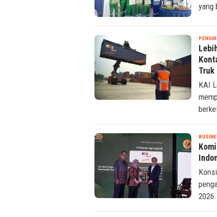
yang 
PENGIR
Lebih
Kont
Truk 
KAI L
mempe
berke
BUSINE
Komi
Indo
Konsi
penga
2026.