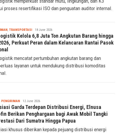
ogistik memperkuat standar mutu, lingkungan, dan K3
ui proses resertifikasi ISO dan penguatan auditor internal.
Tsaqif
IMAN
,
TRANSPORTASI
18 June 2026
Ridwan
Logistik Kelola 6,8 Juta Ton Angkutan Barang hingga
2026, Perkuat Peran dalam Kelancaran Rantai Pasok
onal
ogistik mencatat pertumbuhan angkutan barang dan
rluas layanan untuk mendukung distribusi komoditas
nal.
Tsaqif
,
PENGIRIMAN
12 June 2026
Ridwan
iasi Garda Terdepan Distribusi Energi, Elnusa
ofin Berikan Penghargaan bagi Awak Mobil Tangki
restasi Dari Sumatra Hingga Papua
iasi khusus diberikan kepada pejuang distribusi energi