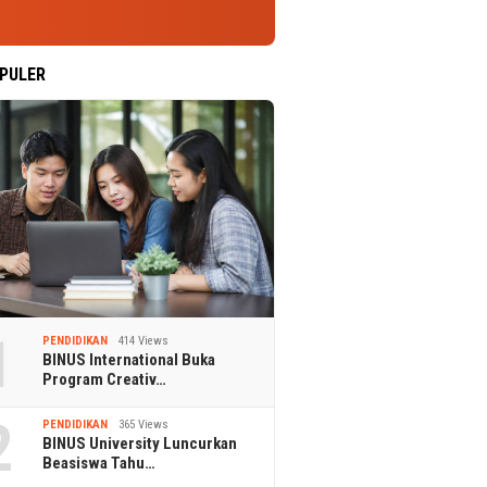
PULER
1
PENDIDIKAN
414 Views
BINUS International Buka
Program Creativ…
2
PENDIDIKAN
365 Views
BINUS University Luncurkan
Beasiswa Tahu…