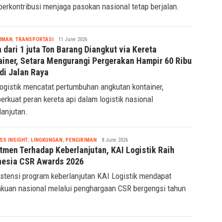
berkontribusi menjaga pasokan nasional tetap berjalan.
Tsaqif
IMAN
,
TRANSPORTASI
11 June 2026
Ridwan
 dari 1 juta Ton Barang Diangkut via Kereta
ainer, Setara Mengurangi Pergerakan Hampir 60 Ribu
di Jalan Raya
ogistik mencatat pertumbuhan angkutan kontainer,
rkuat peran kereta api dalam logistik nasional
lanjutan.
Tsaqif
SS INSIGHT
,
LINGKUNGAN
,
PENGIRIMAN
8 June 2026
Ridwan
tmen Terhadap Keberlanjutan, KAI Logistik Raih
nesia CSR Awards 2026
stensi program keberlanjutan KAI Logistik mendapat
kuan nasional melalui penghargaan CSR bergengsi tahun