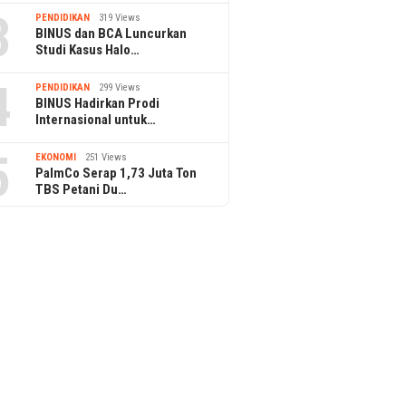
3
PENDIDIKAN
319 Views
BINUS dan BCA Luncurkan
Studi Kasus Halo…
4
PENDIDIKAN
299 Views
BINUS Hadirkan Prodi
Internasional untuk…
5
EKONOMI
251 Views
PalmCo Serap 1,73 Juta Ton
TBS Petani Du…
30 June 2026
30 June 2026
Pengiriman Retail KAI Logistik
KAI Logistik Ca
Tumbuh Positif, Kapasitas
Pertumbuhan 
ertamina
Angkut dan Jaringan Layanan
Reefer Lebih d
asi B50 Nasional,
Kian Diperkuat
Perkuat Rantai
trofin Gelar Go Live
Chain Nasional
n Perdana Biosolar
B50 dari Fuel