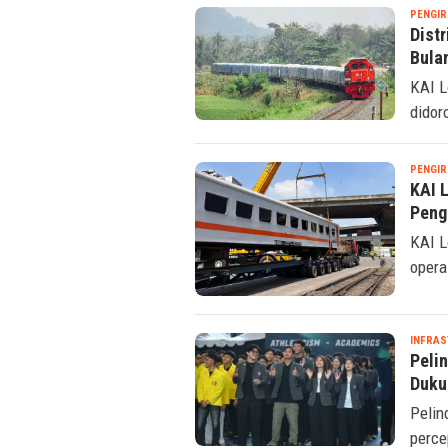
PENGIR
Distr
Bula
KAI L
didor
PENGIR
KAI 
Peng
KAI L
opera
INFRA
Peli
Duku
Pelin
perce