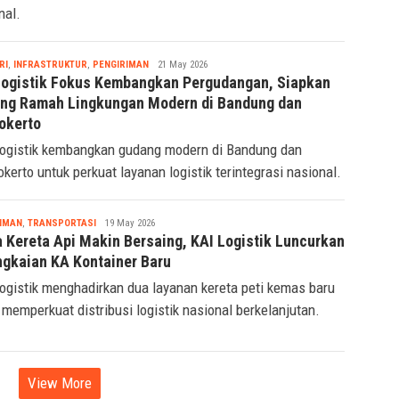
nal.
Tsaqif
RI
,
INFRASTRUKTUR
,
PENGIRIMAN
21 May 2026
Ridwan
Logistik Fokus Kembangkan Pergudangan, Siapkan
ng Ramah Lingkungan Modern di Bandung dan
okerto
ogistik kembangkan gudang modern di Bandung dan
kerto untuk perkuat layanan logistik terintegrasi nasional.
Tsaqif
IMAN
,
TRANSPORTASI
19 May 2026
Ridwan
 Kereta Api Makin Bersaing, KAI Logistik Luncurkan
ngkaian KA Kontainer Baru
ogistik menghadirkan dua layanan kereta peti kemas baru
 memperkuat distribusi logistik nasional berkelanjutan.
View More