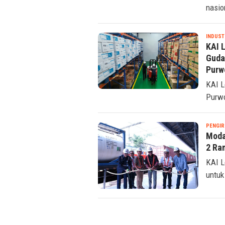
nasio
INDUST
KAI 
Guda
Purw
KAI L
Purwo
PENGIR
Moda
2 Ra
KAI L
untuk