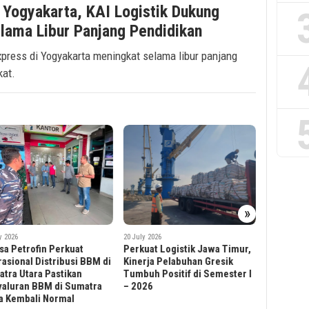
i Yogyakarta, KAI Logistik Dukung
lama Libur Panjang Pendidikan
ress di Yogyakarta meningkat selama libur panjang
kat.
»
8 July 2026
Tumbuh 17 Persen, Kinerja
Angkutan Retail KAI Logistik
y 2026
3 July 2026
Sepanjang Semester I 2026
uat Logistik Jawa Timur,
Dukung P
Semakin Positif
rja Pelabuhan Gresik
Implement
uh Positif di Semester I
Elnusa Pe
26
Penyalura
Industri 