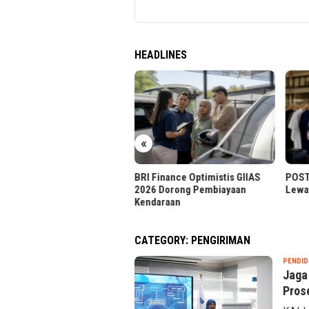
HEADLINES
«
 Finance Optimistis GIIAS
POST Perkuat Digitalisasi Retail
Kepa
6 Dorong Pembiayaan
Lewat Sistem Kasir Terpadu
Topa
daraan
CATEGORY:
PENGIRIMAN
PENDID
Jaga
Pros